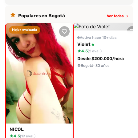
Populares en Bogotá
Ver todas →
Mejor evaluada
Activa hace 10+ días
Violet
4.5
(2 eval.)
Desde $200.000/hora
Bogotá
· 30 años
NICOL
4.5
(19 eval.)