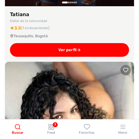
Tatiana
Datos de la comunidad
3.5
(1 evaluaciones)
Teusaquillo, Bogotá
Ver perfil
3
Buscar
Feed
Favoritas
Menú