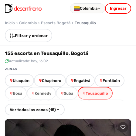
Colombia
Ingresar
Inicio
Colombia
Escorts Bogotá
Teusaquillo
Filtrar y ordenar
155 escorts en Teusaquillo, Bogotá
Actualizado: hoy, 16:02
ZONAS
Usaquén
Chapinero
Engativá
Fontibón
Bosa
Kennedy
Suba
Teusaquillo
Barrios Unidos
Antonio Nariño
Puente Aranda
Ver todas las zonas (15)
Tunjuelito
Rafael Uribe Uribe
Ciudad Bolívar
Los Mártires