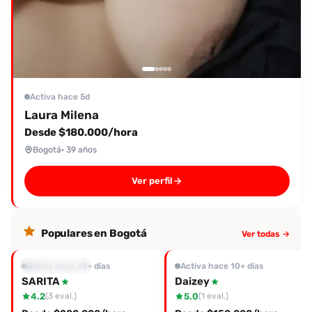
Activa hace 5d
Laura Milena
Desde $180.000/hora
Bogotá
· 39 años
Ver perfil
Populares en Bogotá
Ver todas →
Mejor evaluada
Activa hace 10+ días
Activa hace 10+ días
SARITA
Daizey
4.2
5.0
(3 eval.)
(1 eval.)