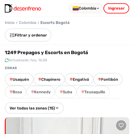
Colombia
Ingresar
Inicio
Colombia
Escorts Bogotá
Filtrar y ordenar
1249 Prepagos y Escorts en Bogotá
Actualizado: hoy, 16:58
ZONAS
Usaquén
Chapinero
Engativá
Fontibón
Bosa
Kennedy
Suba
Teusaquillo
Barrios Unidos
Antonio Nariño
Puente Aranda
Ver todas las zonas (15)
Tunjuelito
Rafael Uribe Uribe
Ciudad Bolívar
Los Mártires