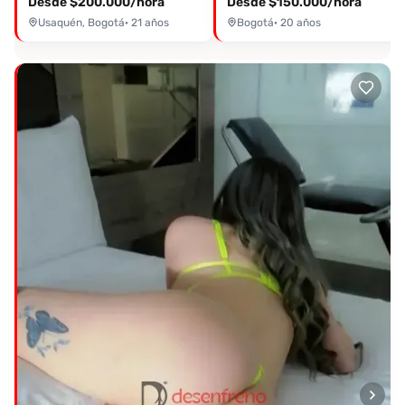
Desde $200.000/hora
Desde $150.000/hora
Usaquén, Bogotá
· 21 años
Bogotá
· 20 años