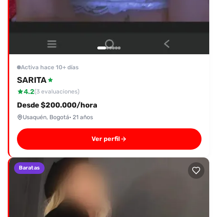
Activa hace 10+ días
SARITA
4.2
(3 evaluaciones)
Desde $200.000/hora
Usaquén, Bogotá
· 21 años
Ver perfil
Baratas