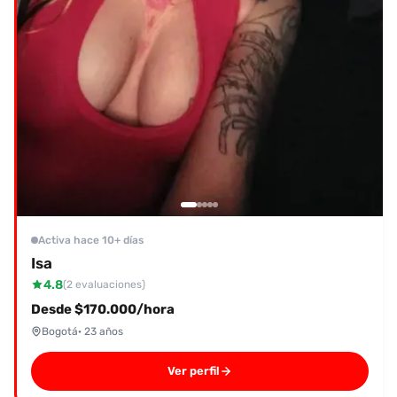
Activa hace 10+ días
Isa
4.8
(2 evaluaciones)
Desde $170.000/hora
Bogotá
· 23 años
Ver perfil