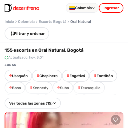
Colombia
Ingresar
Inicio
Colombia
Escorts Bogotá
Oral Natural
Filtrar y ordenar
155 escorts en Oral Natural, Bogotá
Actualizado: hoy, 8:01
ZONAS
Usaquén
Chapinero
Engativá
Fontibón
Bosa
Kennedy
Suba
Teusaquillo
Barrios Unidos
Antonio Nariño
Puente Aranda
Ver todas las zonas (15)
Tunjuelito
Rafael Uribe Uribe
Ciudad Bolívar
Los Mártires