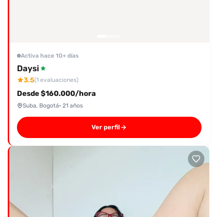
Activa hace 10+ días
Daysi
3.5
(1 evaluaciones)
Desde $160.000/hora
Suba, Bogotá
· 21 años
Ver perfil