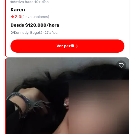
Activa hace 10+ días
Karen
2.0
(2 evaluaciones)
Desde $120.000/hora
Kennedy, Bogotá
· 27 años
Ver perfil