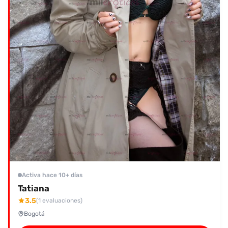
Activa hace 10+ días
Tatiana
3.5
(1 evaluaciones)
Bogotá