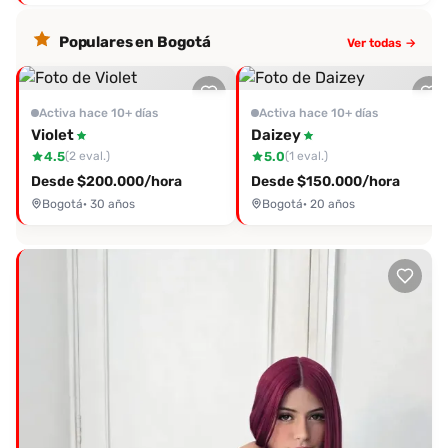
Populares en Bogotá
Ver todas →
Activa hace 10+ días
Activa hace 10+ días
Violet
Daizey
4.5
5.0
(2 eval.)
(1 eval.)
Desde $200.000/hora
Desde $150.000/hora
Bogotá
· 30 años
Bogotá
· 20 años