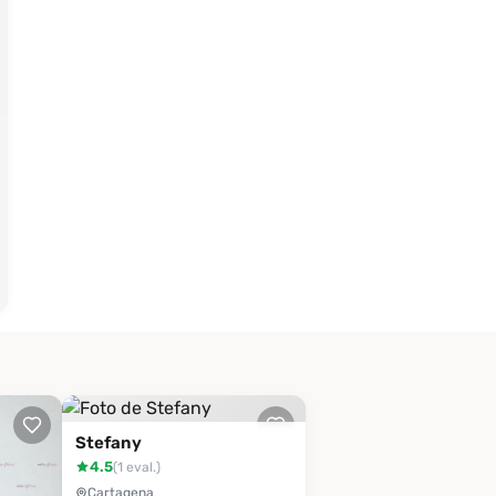
Stefany
4.5
(1 eval.)
Cartagena