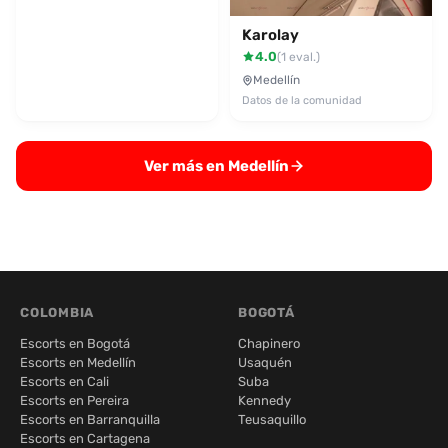
Karolay
4.0
(1 eval.)
Medellín
Datos de la comunidad
Ver más en Medellín
COLOMBIA
BOGOTÁ
Escorts en Bogotá
Chapinero
Escorts en Medellín
Usaquén
Escorts en Cali
Suba
Escorts en Pereira
Kennedy
Escorts en Barranquilla
Teusaquillo
Escorts en Cartagena