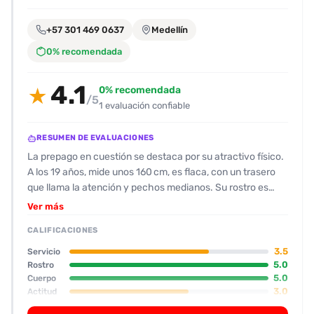
encontrarlas
fácilmente.
+57 301 469 0637
Medellín
0% recomendada
Entendido
4.1
0% recomendada
★
/5
1 evaluación confiable
RESUMEN DE EVALUACIONES
La prepago en cuestión se destaca por su atractivo físico.
A los 19 años, mide unos 160 cm, es flaca, con un trasero
que llama la atención y pechos medianos. Su rostro es
muy bonito, con ojos claros y una sonrisa que la hace
Ver más
parecer una verdadera “chica linda” de las fotos. A los
CALIFICACIONES
clientes le encanta la apariencia porque la califican como
“10/10” tanto en cuerpo como en rostro. En cuanto a la
3.5
Servicio
actitud, la experiencia fue bastante sencilla y sin
5.0
Rostro
5.0
Cuerpo
complicaciones. Se contactó a través de la agencia, que
3.0
Actitud
usó plantillas de respuesta, y la escort cumplió lo
acordado: solo oral. No hubo quejas sobre su trato; la