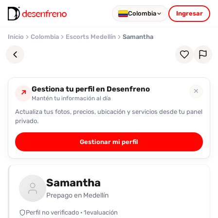
Colombia
Ingresar
Inicio
Colombia
Escorts Medellín
Samantha
Gestiona tu perfil en Desenfreno
✕
↗
Mantén tu información al día
Actualiza tus fotos, precios, ubicación y servicios desde tu panel
Favoritos
privado.
Pronto
Gestionar mi perfil
podrás
registrarte
y
Samantha
guardar
tus
Prepago en Medellín
favoritas
Perfil no verificado · 1evaluación
para