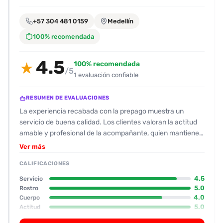
encontrarlas
fácilmente.
+57 304 481 0159
Medellín
100% recomendada
Entendido
4.5
100% recomendada
★
/5
1 evaluación confiable
RESUMEN DE EVALUACIONES
La experiencia recabada con la prepago muestra un
servicio de buena calidad. Los clientes valoran la actitud
amable y profesional de la acompañante, quien mantiene
una atención respetuosa y comunicativa, indicando los
Ver más
tiempos y aceptando las preferencias sin presionar. En
CALIFICACIONES
cuanto a la apariencia física, se destaca su belleza natural:
rostro bonito con maquillaje que realza los rasgos, ojos
4.5
Servicio
oscuros, cejas pobladas y cabello largo y denso. El cuerpo
5.0
Rostro
4.0
Cuerpo
se describe como alto, con una mezcla de curvas y tono
5.0
Actitud
atlético; se menciona que tiene senos grandes y una figura
4.0
Oral
equilibrada, con una zona de cintura y glúteos que resulta