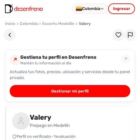
Colombia
Ingresar
Inicio
Colombia
Escorts Medellín
Valery
Gestiona tu perfil en Desenfreno
✕
↗
Mantén tu información al día
Actualiza tus fotos, precios, ubicación y servicios desde tu panel
Favoritos
privado.
Pronto
Gestionar mi perfil
podrás
registrarte
y
Valery
guardar
tus
Prepago en Medellín
favoritas
Perfil no verificado · 1evaluación
para