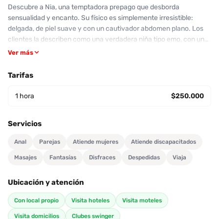
Descubre a Nia, una temptadora prepago que desborda
sensualidad y encanto. Su físico es simplemente irresistible:
delgada, de piel suave y con un cautivador abdomen plano. Los
clientes la describen como una verdadera niña tipo emo, con una
actitud pícara en cada momento. Su servicio, altamente
Ver más
calificado con un 10/10, incluye apasionados besos y un increíble
sexo oral, que muchos consideran uno de sus puntos fuertes. A
Tarifas
menudo destacan su belleza natural, que, según ellos, es aún más
impactante en persona. Nia ofrece servicios variados, incluida la
1 hora
$250.000
posibilidad de ser tu compañía en cenas románticas. No te
pierdas la oportunidad de disfrutar de la atención dedicada que
Servicios
brinda. Contáctala a través de Desenfreno.co y permítete ser
conquistado por su energía y destreza. Con Nia, cada momento
Anal
Parejas
Atiende mujeres
Atiende discapacitados
será inolvidable. ¡Haz tu cita ahora!
Masajes
Fantasías
Disfraces
Despedidas
Viaja
Ubicación y atención
Con local propio
Visita hoteles
Visita moteles
Visita domicilios
Clubes swinger