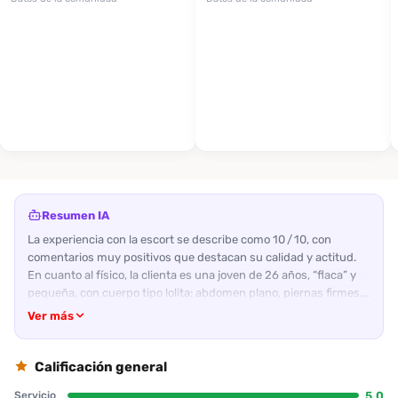
Resumen IA
La experiencia con la escort se describe como 10 / 10, con
comentarios muy positivos que destacan su calidad y actitud.
En cuanto al físico, la clienta es una joven de 26 años, “flaca” y
pequeña, con cuerpo tipo lolita: abdomen plano, piernas firmes,
senos diminutos tipo limoncitos, piel suave y trasero
Ver más
proporcional. Se la menciona como “divina”, “pícara” y “hermosa
tal cual en fotos”, con tatuajes y estilo emo girl. Su apariencia
real supera la de las fotos, lo que agrada a los clientes. La actitud
Calificación general
es muy amable, conversadora y proactiva; la recibe con una bata
5.0
Servicio