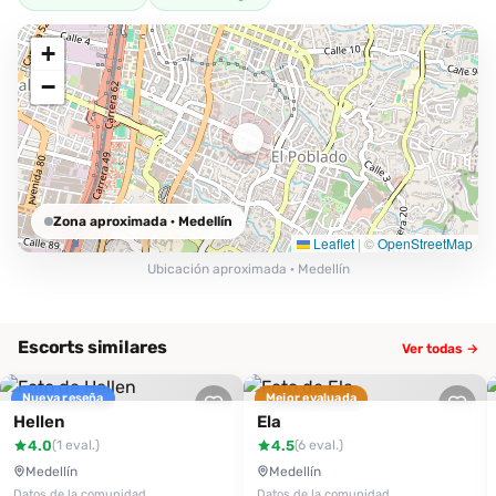
+
−
Zona aproximada
· Medellín
Leaflet
|
©
OpenStreetMap
Ubicación aproximada · Medellín
Escorts similares
Ver todas →
Nueva reseña
Mejor evaluada
Hellen
Ela
4.0
4.5
(1 eval.)
(6 eval.)
Medellín
Medellín
Datos de la comunidad
Datos de la comunidad