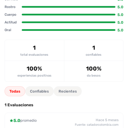
sexy y se muestra abierta a iniciar contacto. En cuanto a los
servicios, se resaltan sus habilidades orales, especialmente el
5.0
Rostro
sexo oral natural, con comentarios de que es muy “rico” y
5.0
Cuerpo
“devora el pene” sin afanes. Se hace un 69 y otras posiciones,
5.0
Actitud
todo con buena iniciativa por parte de la escort. No se menciona
ningún aspecto negativo; el servicio se percibe impecable, lo
5.0
Oral
que lleva a la recomendación sin dudar. El patrón recurrente en
las reseñas es la excelencia del sexo oral y la buena
comunicación durante el encuentro, características que hacen
1
1
que los usuarios quieran repetir el servicio.
total evaluaciones
confiables
100%
100%
experiencias positivas
da besos
Todas
Confiables
Recientes
1 Evaluaciones
5.0
Hace 5 meses
promedio
Fuente: catadorcolombia.com