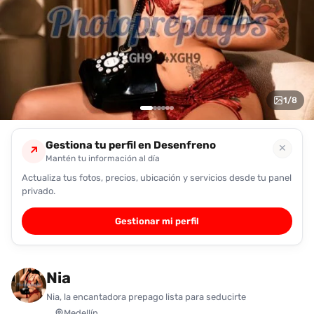
encontrarlas
fácilmente.
Entendido
1
/
8
Gestiona tu perfil en Desenfreno
✕
↗
Mantén tu información al día
Actualiza tus fotos, precios, ubicación y servicios desde tu panel
privado.
Gestionar mi perfil
Nia
Nia, la encantadora prepago lista para seducirte
Medellín