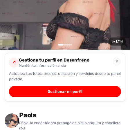
encontrarlas
fácilmente.
Entendido
1
/
14
Gestiona tu perfil en Desenfreno
✕
↗
Mantén tu información al día
Actualiza tus fotos, precios, ubicación y servicios desde tu panel
privado.
Gestionar mi perfil
Paola
Paola, la encantadora prepago de piel blanquita y cabellera
roja