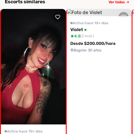
Escorts similares
Ver todas →
Activa hace 10+ días
Violet
4.5
(2 eval.)
Desde $200.000/hora
Bogotá
· 30 años
Activa hace 10+ días