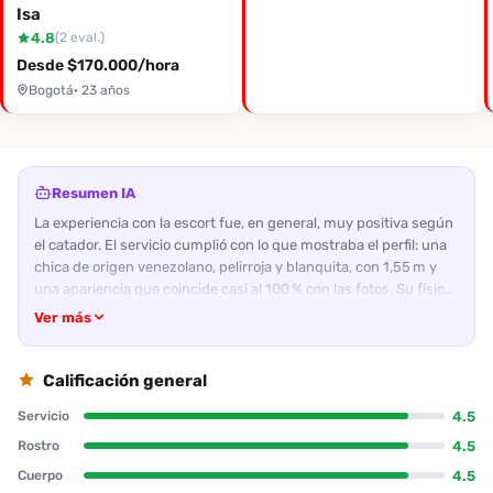
Isa
4.8
(2 eval.)
Desde $170.000/hora
Bogotá
· 23 años
Resumen IA
La experiencia con la escort fue, en general, muy positiva según
el catador. El servicio cumplió con lo que mostraba el perfil: una
chica de origen venezolano, pelirroja y blanquita, con 1,55 m y
una apariencia que coincide casi al 100 % con las fotos. Su físico
recibe calificaciones de 9 / 10 tanto por su cuerpo como por su
Ver más
rostro, lo que le dio una gran primera impresión. En cuanto a la
actitud, la acompañante se mostró amable y limpia, con una
buena disposición para escuchar y seguir los deseos del cliente.
Calificación general
La ambientación en un motel confortable añadió valor a la noche
4.5
Servicio
y la música creada ambiente. En términos de servicios, la
actividad oral con condón y la posibilidad de anal como extra
4.5
Rostro
fueron bien ejecutadas; el cliente no mencionó que haya
4.5
Cuerpo
recibido algún beso en la boca, pero no hubo quejas. El patrón