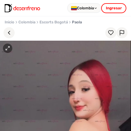
Colombia
Ingresar
Inicio
Colombia
Escorts Bogotá
Paola
Favoritos
Pronto
podrás
registrarte
y
guardar
tus
favoritas
para