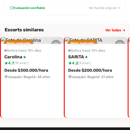
Evaluación confiable
Ver fuente original →
Escorts similares
Ver todas →
Mejor evaluada
Mejor evaluada
Activa hace 10+ días
Activa hace 10+ días
Carolina
SARITA
4.7
4.2
(19 eval.)
(3 eval.)
Desde $300.000/hora
Desde $200.000/hora
Usaquén, Bogotá
· 43 años
Usaquén, Bogotá
· 21 años