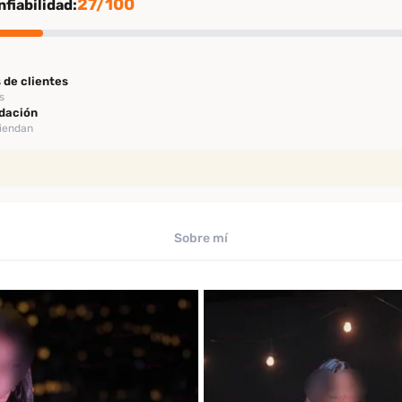
27/100
fiabilidad:
 de clientes
s
dación
miendan
ión
rificación
Sobre mí
ficado por Desenfreno
te
 los últimos 30 días