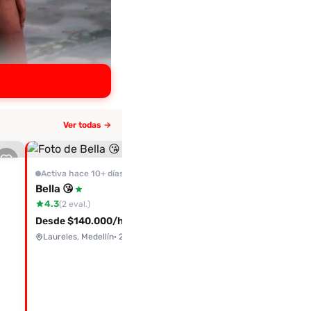
Ver todas →
Activa hace 10+ días
Mariana
Activa hace 10+ días
Desde $130.000/hora
Bella 😘
4.3
Medellín
· 28 años
(2 eval.)
Desde $140.000/hora
Laureles, Medellín
· 21 años