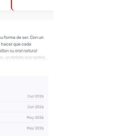
su forma de ser. Con un
a hacer que cada
tan su oral natural
, un detalle que podría
har y hacerte sentir en
udes en contactar a Isis a
Jun 2026
Jun 2026
May 2026
May 2026