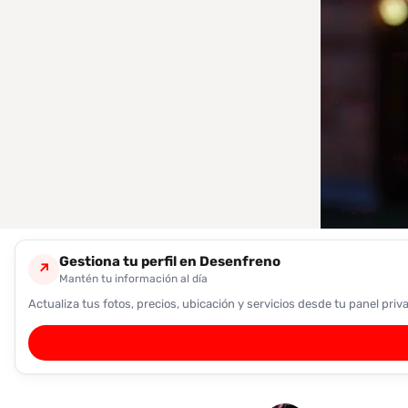
encontrarlas
fácilmente.
Entendido
Gestiona tu perfil en Desenfreno
↗
Mantén tu información al día
Actualiza tus fotos, precios, ubicación y servicios desde tu panel priv