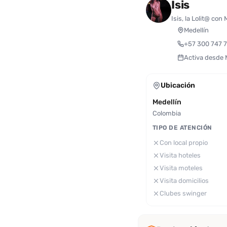
Isis
Isis, la Lolit@ con
Medellín
+57 300 747 
Activa desde
Ubicación
Medellín
Colombia
TIPO DE ATENCIÓN
Con local propio
Visita hoteles
Visita moteles
Visita domicilios
Clubes swinger