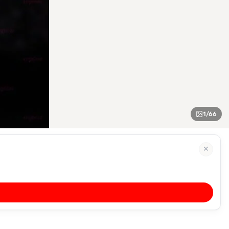
1
/
66
✕