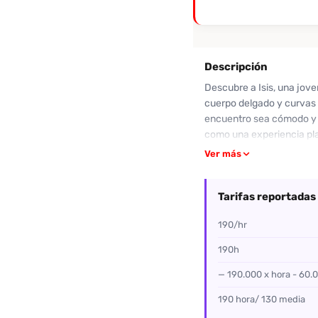
Descripción
Descubre a Isis, una jove
cuerpo delgado y curvas 
encuentro sea cómodo y l
como una experiencia pla
hacer la diferencia. Isis
Ver más
confianza. Si buscas una 
través de Desenfreno.co.
Tarifas reportadas
190/hr
190h
— 190.000 x hora - 60.0
190 hora/ 130 media