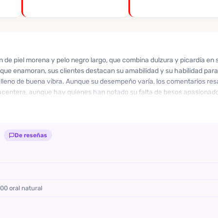
n de piel morena y pelo negro largo, que combina dulzura y picardía en 
que enamoran, sus clientes destacan su amabilidad y su habilidad par
leno de buena vibra. Aunque su desempeño varía, los comentarios resal
centera, aunque hay quienes han notado su falta de besos apasionados
 se describe como extrovertida y carismática, siempre dispuesta a escuc
experiencia auténtica y estás dispuesto a disfrutar de su energía, no d
 Tu momento especial está a solo un mensaje de distancia.
De reseñas
00 oral natural