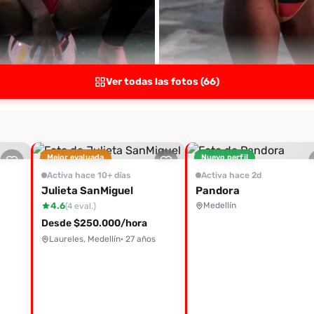
Ver todas las fotos (66)
Mejor evaluada
Nuevo perfil
Activa hace 10+ días
Activa hace 2d
Julieta SanMiguel
Pandora
4.6
Medellín
(4 eval.)
Desde $250.000/hora
Laureles, Medellín
· 27 años