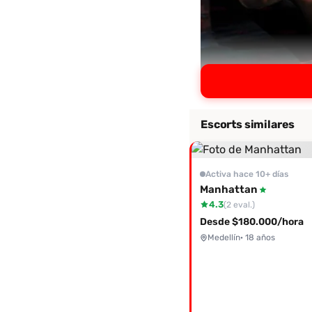
Escorts similares
Activa hace 10+ días
Manhattan
4.3
(2 eval.)
Desde $180.000/hora
Medellín
· 18 años