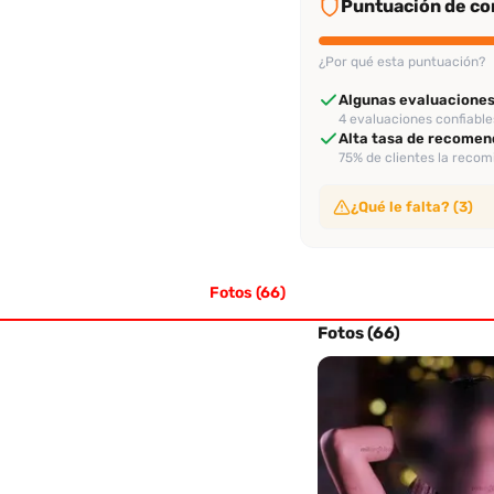
Puntuación de con
¿Por qué esta puntuación?
Algunas evaluaciones
4 evaluaciones confiable
Alta tasa de recomen
75% de clientes la reco
¿Qué le falta? (3)
Sin video de verificac
No ha subido video de ve
Fotos (66)
Sin perfil verificado
Su perfil no ha sido veri
Sin evaluación recien
Fotos (66)
No tiene evaluaciones en