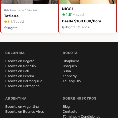
NICOL
Activa hace 10+ días
4.5
(19 eval.)
Tatiana
Desde $180.000/hora
3.5
(1 eval.)
Bogotá
· 35 años
Bogotá
COLOMBIA
BOGOTÁ
Escorts en Bogotá
Chapinero
Escorts en Medellín
Usaquén
Escorts en Cali
Suba
Escorts en Pereira
Kennedy
Escorts en Barranquilla
Teusaquillo
Escorts en Cartagena
ARGENTINA
SOBRE NOSOTROS
Escorts en Argentina
Blog
Escorts en Buenos Aires
Contacto
Términos y Condiciones