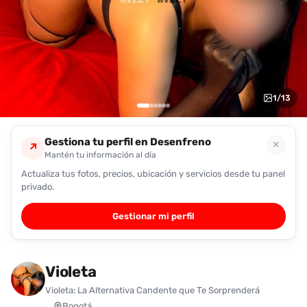
encontrarlas
fácilmente.
Entendido
1
/
13
Gestiona tu perfil en Desenfreno
✕
↗
Mantén tu información al día
Actualiza tus fotos, precios, ubicación y servicios desde tu panel
privado.
Gestionar mi perfil
Violeta
Violeta: La Alternativa Candente que Te Sorprenderá
Bogotá