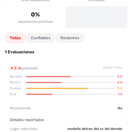
total evaluaciones
confiables
patrón recurrente es la ausencia de higiene y la falta de atención
médica, lo cual debe ser advertido a cualquier cliente potencial.
0%
experiencias positivas
Todas
Confiables
Recientes
1 Evaluaciones
2.4
Hace 1 mes
promedio
Servicio
2.5
Rostro
2.0
Cuerpo
3.5
Oral
1.5
Recomienda
No
Detalles reportados
Lugar reportado
modelia detras del cc del dorado