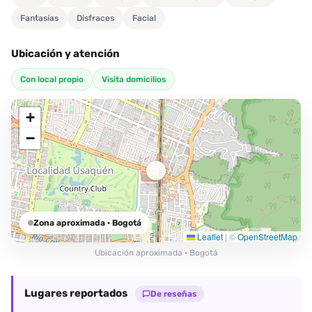
Fantasías
Disfraces
Facial
Ubicación y atención
Con local propio
Visita domicilios
+
−
Zona aproximada
· Bogotá
Leaflet
|
©
OpenStreetMap
Ubicación aproximada · Bogotá
Lugares reportados
De reseñas