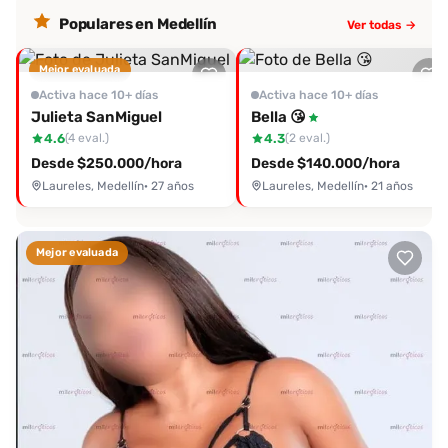
Populares en Medellín
Ver todas →
Mejor evaluada
Activa hace 10+ días
Activa hace 10+ días
Julieta SanMiguel
Bella 😘
4.6
4.3
(4 eval.)
(2 eval.)
Desde $250.000/hora
Desde $140.000/hora
Laureles, Medellín
· 27 años
Laureles, Medellín
· 21 años
Mejor evaluada