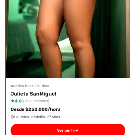
Activa hace 10+ días
Julieta SanMiguel
4.6
(4 evaluaciones)
Desde $250.000/hora
Laureles, Medellín
· 27 años
Ver perfil