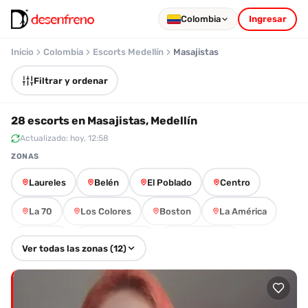
Colombia
Ingresar
Inicio
Colombia
Escorts Medellín
Masajistas
Filtrar y ordenar
28 escorts en Masajistas, Medellín
Actualizado: hoy, 12:58
ZONAS
Laureles
Belén
El Poblado
Centro
La 70
Los Colores
Boston
La América
Estadio
Prado Centro
La Candelaria
Ver todas las zonas (12)
Las Palmas