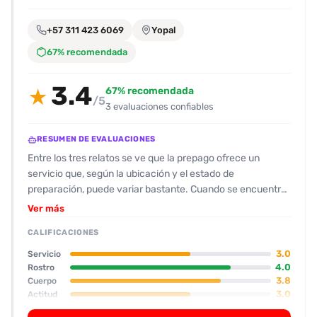
encontrarlas
fácilmente.
+57 311 423 6069
Yopal
67% recomendada
Entendido
3.4
67% recomendada
★
/5
3 evaluaciones confiables
RESUMEN DE EVALUACIONES
Entre los tres relatos se ve que la prepago ofrece un
servicio que, según la ubicación y el estado de
preparación, puede variar bastante. Cuando se encuentra
en un lugar cómodo (hotel o casa con buena disposición)
Ver más
recibe un 7‑8 de calidad: la actitud suele ser amable, se
CALIFICACIONES
toma el tiempo de conversar y mostrar iniciativa (besos y
oral con condón). Su físico se describe como “robusta,
3.0
Servicio
gordita” con un trasero bien definido y una cara simpática;
4.0
Rostro
3.8
Cuerpo
la barriga suele ser evidente, pero para los que gustan de
3.0
Actitud
las mujeres “trozudas” puede resultar atractiva. El servicio
de sexo suele ser bueno, con varias posiciones y una