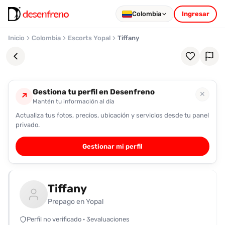
Colombia
Ingresar
Inicio
Colombia
Escorts Yopal
Tiffany
Gestiona tu perfil en Desenfreno
✕
↗
Mantén tu información al día
Actualiza tus fotos, precios, ubicación y servicios desde tu panel
Favoritos
privado.
Pronto
Gestionar mi perfil
podrás
registrarte
y
Tiffany
guardar
tus
Prepago en Yopal
favoritas
Perfil no verificado · 3evaluaciones
para