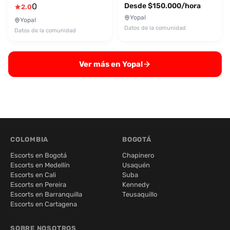
0
Desde $150.000/hora
2.0
Yopal
Yopal
Datos de la comunidad
Datos de la comunidad
Ver más en Yopal
COLOMBIA
BOGOTÁ
Escorts en Bogotá
Chapinero
Escorts en Medellín
Usaquén
Escorts en Cali
Suba
Escorts en Pereira
Kennedy
Escorts en Barranquilla
Teusaquillo
Escorts en Cartagena
SOBRE NOSOTROS