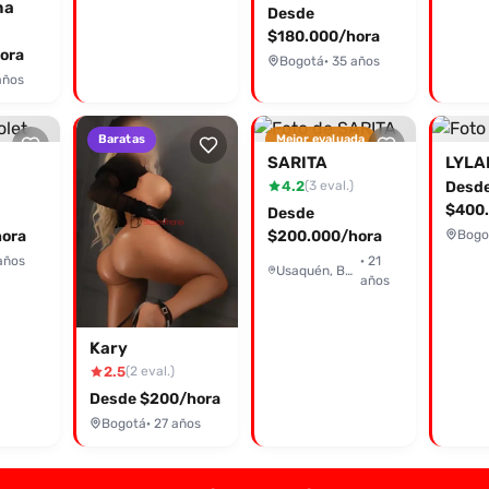
na
Desde
$180.000/hora
ora
Bogotá
· 35 años
años
Baratas
Mejor evaluada
SARITA
LYLA
4.2
Desd
(3 eval.)
$400.
Desde
ora
$200.000/hora
Bogo
años
· 21
Usaquén, Bogotá
años
Kary
2.5
(2 eval.)
Desde $200/hora
Bogotá
· 27 años