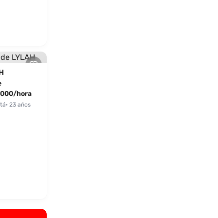
H
e
000/hora
tá
· 23 años