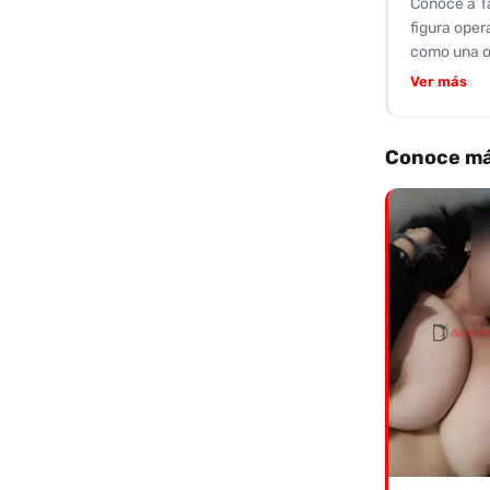
Conoce a T
enfoque en 
figura oper
como una op
su servici
Ver más
algunos han
amabilidad 
con condón,
Conoce má
sin complic
química que