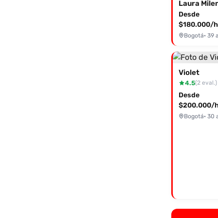
Laura Mile
Desde
$180.000/h
Bogotá
· 39 
Violet
4.5
(2 eval.)
Desde
$200.000/h
Bogotá
· 30 