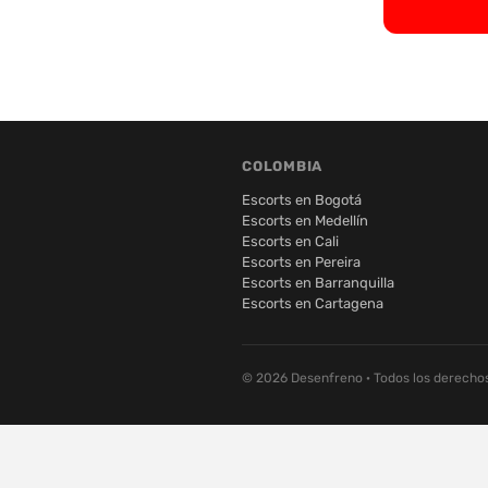
COLOMBIA
Escorts en Bogotá
Escorts en Medellín
Escorts en Cali
Escorts en Pereira
Escorts en Barranquilla
Escorts en Cartagena
© 2026 Desenfreno · Todos los derecho