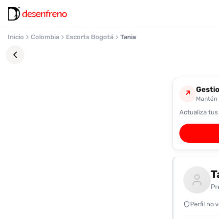
Inicio
Colombia
Escorts Bogotá
Tania
Gestio
↗
Mantén t
Actualiza tus
Favoritos
Pronto
podrás
registrarte
T
y
guardar
Pr
tus
favoritas
Perfil no 
para