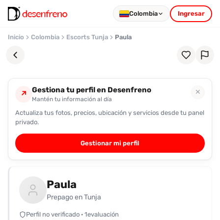
Colombia
Ingresar
Inicio
Colombia
Escorts Tunja
Paula
Gestiona tu perfil en Desenfreno
✕
↗
Mantén tu información al día
Actualiza tus fotos, precios, ubicación y servicios desde tu panel
Favoritos
privado.
Pronto
Gestionar mi perfil
podrás
registrarte
y
Paula
guardar
tus
Prepago en Tunja
favoritas
Perfil no verificado · 1evaluación
para