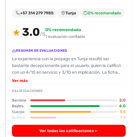
encontrarlas
fácilmente.
+57 314 279 7985
Tunja
0% recomendada
3.0
Entendido
0% recomendada
★
/5
1 evaluación confiable
RESUMEN DE EVALUACIONES
La experiencia con la prepago en Tunja resultó ser
bastante decepcionante para el usuario, quien la calificó
con un 4/10 en servicio y 3/10 en implicación. La ficha
que la promocionaba como ‘jovencita rubia de cuerpo
Ver más
juvenil’ no cumplió en lo que a físico y actitud se refiere. Se
CALIFICACIONES
describe como blanca, con pechos decentes y rostro
bonito, pero sin tonificación real ni un trasero visible; el
2.0
Servicio
tono general es de una modelo “normal” sin grandeza
4.0
Rostro
3.5
Cuerpo
estética. En cuanto a su comportamiento, la chica parecía
1.5
Actitud
amigable al principio, pero luego se mostró lenta, hablante
4.0
Oral
y con poca disposición para la acción. Solo cumplió el oral
Ver todas las calificaciones
con preservativo y la posición de misionero; no hubo