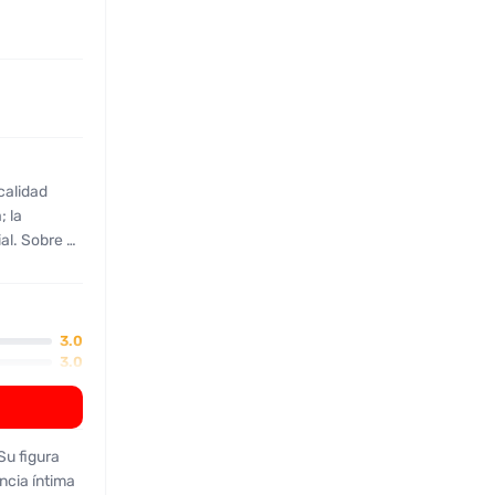
 calidad
; la
ial. Sobre su
n rostro
ominentes;
ento al
 servicio
3.0
traños
3.0
 desilusión.
 quienes
n.”}
Su figura
ncia íntima