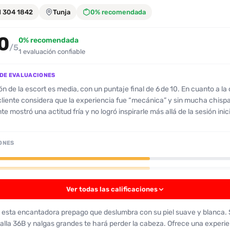
1 304 1842
Tunja
0% recomendada
0
0% recomendada
/5
1 evaluación confiable
DE EVALUACIONES
ón de la escort es media, con un puntaje final de 6 de 10. En cuanto a la
 cliente considera que la experiencia fue “mecánica” y sin mucha chispa
 mostró una actitud fría y no logró inspirarle más allá de la sesión inic
escort tiene 36 años, piel blanca, estatura de aproximadamente 1,60 m y u
 busto y cola son de tamaño medio, aunque en las fotos se ven más pr
ONES
dad es algo más rellenita y no tan firme como se muestra, pero su movimi
es aceptable. El aseo fue bueno y sin olores, y no se realizaron besos. El
l y anal “normalito”, sin grandes sobresaltos. No hay indicaciones de ex
más allá de que la escort no coincide con las fotos, lo que genera cierta
Ver todas las calificaciones
 la experiencia fue tolerable pero sin nada que la haga destacar; para
o más natural y con mejor química, es recomendable buscar otra opció
esta encantadora prepago que deslumbra con su piel suave y blanca. 
alla 36B y nalgas grandes te hará perder la cabeza. Ofrece una experie