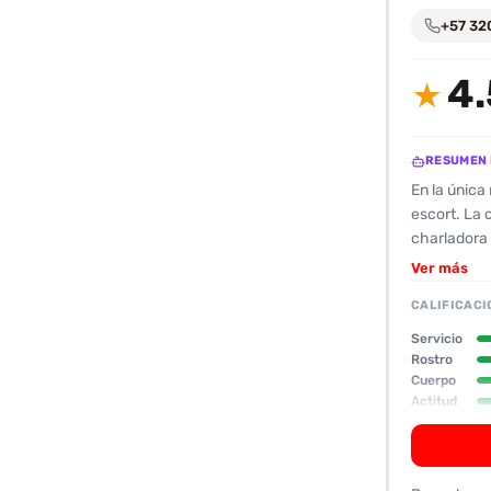
encontrarlas
+57 32
fácilmente.
4.
★
Entendido
RESUMEN 
En la única
escort. La 
charladora 
dinámico y 
Ver más
estatura ba
CALIFICACI
vestimenta 
apasionadas
Servicio
ofrece anal
Rostro
Cuerpo
el interior
Actitud
inicial, pe
parece de a
que satisfac