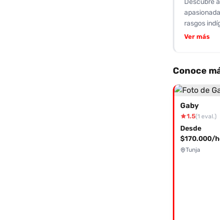
Descubre a 
apasionada 
rasgos indí
que van des
Ver más
cariñosa y 
para hacert
cliente señ
Conoce má
complacer".
explorar to
servicios a
Gaby
contacta a 
1.5
(1 eval.)
¡La diversió
Desde
$170.000/h
Tunja