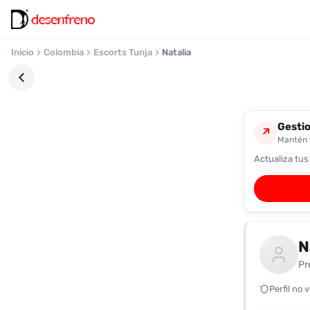
Inicio
Colombia
Escorts Tunja
Natalia
Gestio
↗
Mantén t
Actualiza tus
Favoritos
Pronto
podrás
registrarte
N
y
guardar
Pr
tus
favoritas
Perfil no 
para