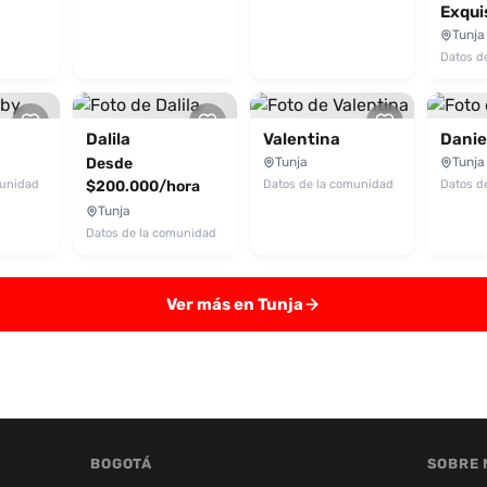
Exqui
Tunja
Datos d
Dalila
Valentina
Danie
Desde
Tunja
Tunja
munidad
$200.000/hora
Datos de la comunidad
Datos d
Tunja
Datos de la comunidad
Ver más en Tunja
BOGOTÁ
SOBRE 