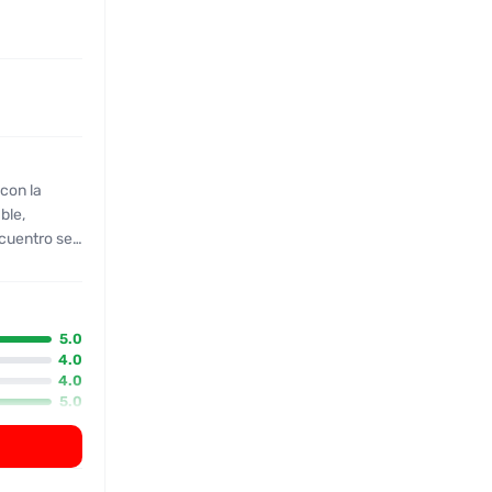
 con la
ble,
ncuentro sea
delgado,
nativa”. La
en como muy
icios, se
5.0
oca como en
4.0
4.0
tración
5.0
xperiencia
e servicios