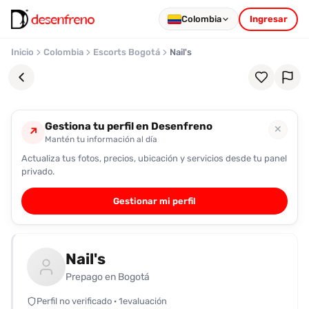
Colombia
Ingresar
Inicio
Colombia
Escorts Bogotá
Nail's
Gestiona tu perfil en Desenfreno
✕
↗
Mantén tu información al día
Actualiza tus fotos, precios, ubicación y servicios desde tu panel
Favoritos
privado.
Pronto
Gestionar mi perfil
podrás
registrarte
y
Nail's
guardar
tus
Prepago en Bogotá
favoritas
Perfil no verificado · 1evaluación
para