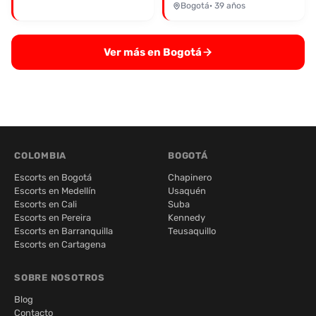
Bogotá
· 39 años
Ver más en Bogotá
COLOMBIA
BOGOTÁ
Escorts en Bogotá
Chapinero
Escorts en Medellín
Usaquén
Escorts en Cali
Suba
Escorts en Pereira
Kennedy
Escorts en Barranquilla
Teusaquillo
Escorts en Cartagena
SOBRE NOSOTROS
Blog
Contacto