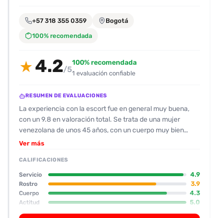
encontrarlas
fácilmente.
+57 318 355 0359
Bogotá
100% recomendada
Entendido
4.2
100% recomendada
★
/5
1 evaluación confiable
RESUMEN DE EVALUACIONES
La experiencia con la escort fue en general muy buena,
con un 9.8 en valoración total. Se trata de una mujer
venezolana de unos 45 años, con un cuerpo muy bien
mantenido que se corresponde con las fotos; destaca el
Ver más
busto y el trasero levantado, algo que le da bastante
CALIFICACIONES
atractivo. Su rostro ya muestra la edad, pero no resulta
desagradable y se ve bien cuidada. En cuanto a la actitud,
4.9
Servicio
la encontró muy amable: le respondió con una plantilla y la
3.9
Rostro
4.3
Cuerpo
dirección, y la casa donde se atendió estaba limpia y
5.0
Actitud
bastante aislada, algo que la experiencia “limita” aunque
3.0
Oral
no es un problema mayor. En lo sexual, la escort ofrece un