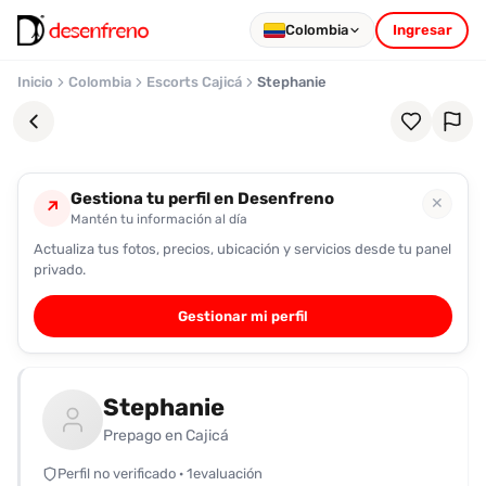
Colombia
Ingresar
Inicio
Colombia
Escorts Cajicá
Stephanie
Gestiona tu perfil en Desenfreno
✕
↗
Mantén tu información al día
Actualiza tus fotos, precios, ubicación y servicios desde tu panel
Favoritos
privado.
Pronto
Gestionar mi perfil
podrás
registrarte
y
Stephanie
guardar
tus
Prepago en Cajicá
favoritas
Perfil no verificado · 1evaluación
para