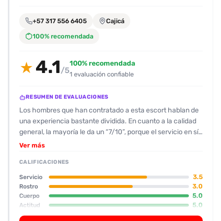
encontrarlas
fácilmente.
+57 317 556 6405
Cajicá
100% recomendada
Entendido
4.1
100% recomendada
★
/5
1 evaluación confiable
RESUMEN DE EVALUACIONES
Los hombres que han contratado a esta escort hablan de
una experiencia bastante dividida. En cuanto a la calidad
general, la mayoría le da un “7/10”, porque el servicio en sí
funciona, pero el lugar donde la atendieron arruina la
Ver más
sensación. El sitio está en un local de apenas 10 m², con
CALIFICACIONES
una lona que separa la “recepción” de una zona que solo
cuenta con una colchoneta y un baño chiquito. La
3.5
Servicio
atención en el chat fue rápida y cortés, pero la
3.0
Rostro
5.0
Cuerpo
infraestructura es pésima y no permite que el cliente
5.0
Actitud
disfrute cómodamente. En físico la escort se destaca. Con
un cuerpazo “10/10” y una figura operada y muy