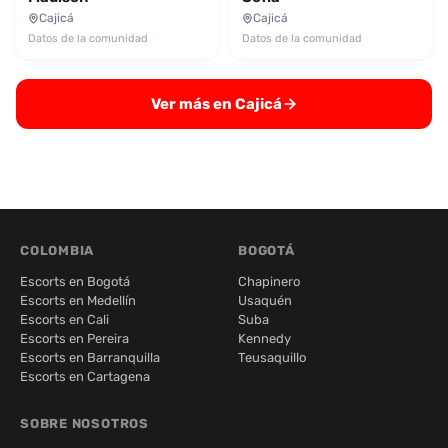
Cajicá
Cajicá
Datos de la comunidad
Datos de la comunidad
Ver más en Cajicá
COLOMBIA
BOGOTÁ
Escorts en Bogotá
Chapinero
Escorts en Medellín
Usaquén
Escorts en Cali
Suba
Escorts en Pereira
Kennedy
Escorts en Barranquilla
Teusaquillo
Escorts en Cartagena
SOBRE NOSOTROS