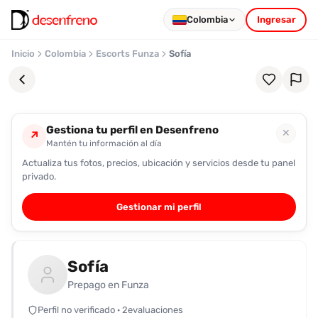
Colombia
Ingresar
Inicio
Colombia
Escorts Funza
Sofía
Gestiona tu perfil en Desenfreno
✕
↗
Mantén tu información al día
Actualiza tus fotos, precios, ubicación y servicios desde tu panel
Favoritos
privado.
Pronto
Gestionar mi perfil
podrás
registrarte
y
Sofía
guardar
tus
Prepago en Funza
favoritas
Perfil no verificado · 2evaluaciones
para