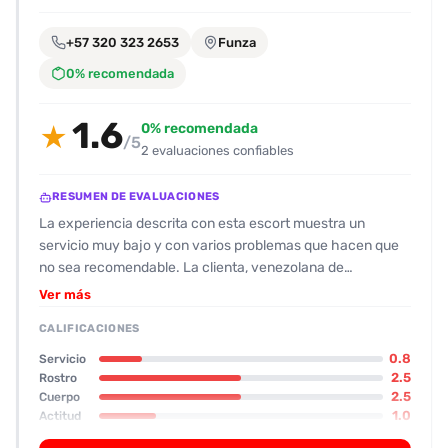
encontrarlas
fácilmente.
+57 320 323 2653
Funza
0% recomendada
Entendido
1.6
0% recomendada
★
/5
2 evaluaciones confiables
RESUMEN DE EVALUACIONES
La experiencia descrita con esta escort muestra un
servicio muy bajo y con varios problemas que hacen que
no sea recomendable. La clienta, venezolana de
aproximadamente 36 años y 1,60 m, recibe una valoración
Ver más
de 5/10 en físico y 4/10 en rostro; las fotos que se
CALIFICACIONES
comparten están filtradas y la realidad no se corresponde
con lo que se esperaba. Se describen cicatrices de
0.8
Servicio
cesárea y estrías, y su actitud inicial es amable, pero la
2.5
Rostro
2.5
Cuerpo
atención se vuelve complicada cuando se intentan
1.0
Actitud
explorar más opciones de servicio. Se cobra extra por
1.0
Oral
ingreso (10 000 COP) y por cualquier actividad sexual