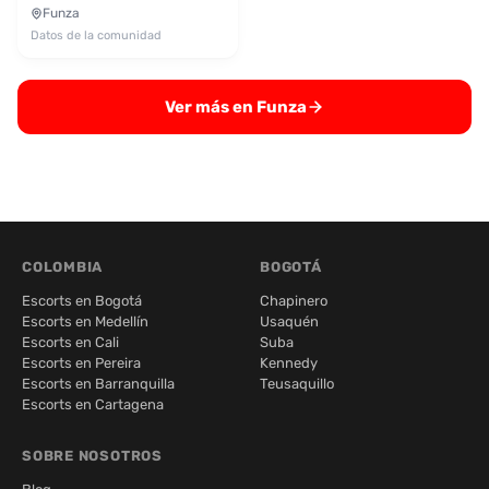
Funza
Datos de la comunidad
Ver más en Funza
COLOMBIA
BOGOTÁ
Escorts en Bogotá
Chapinero
Escorts en Medellín
Usaquén
Escorts en Cali
Suba
Escorts en Pereira
Kennedy
Escorts en Barranquilla
Teusaquillo
Escorts en Cartagena
SOBRE NOSOTROS