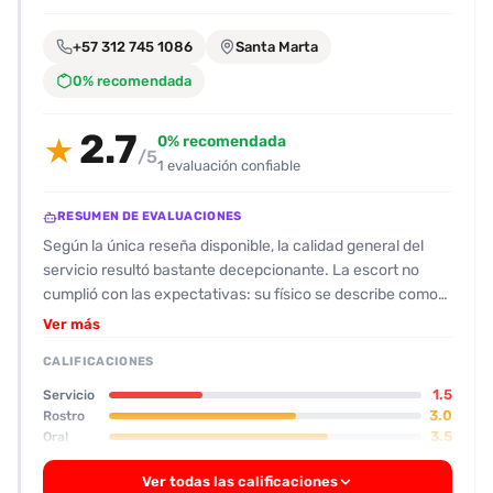
encontrarlas
fácilmente.
+57 312 745 1086
Santa Marta
0% recomendada
Entendido
2.7
0% recomendada
★
/5
1 evaluación confiable
RESUMEN DE EVALUACIONES
Según la única reseña disponible, la calidad general del
servicio resultó bastante decepcionante. La escort no
cumplió con las expectativas: su físico se describe como
“normal” con buena nalgas, pero también una barriga
Ver más
ligeramente abultada y un rostro con manchas; se la
CALIFICACIONES
valoró en 6/10. La atención inicial fue rápida, pero la
logística resultó caótica: la dirección cambiaba y se
1.5
Servicio
entregó la ubicación en tiempo real, lo que generó
3.0
Rostro
3.5
Oral
desconfianza por la falta de claridad. El ambiente del
cuarto era simple, con olor a marihuana que no fue un
Ver todas las calificaciones
punto positivo. En cuanto a la actitud, la escort mostró un