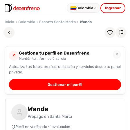
Colombia
Ingresar
Inicio
Colombia
Escorts Santa Marta
Wanda
Gestiona tu perfil en Desenfreno
✕
↗
Mantén tu información al día
Actualiza tus fotos, precios, ubicación y servicios desde tu panel
Favoritos
privado.
Pronto
Gestionar mi perfil
podrás
registrarte
y
Wanda
guardar
tus
Prepago en Santa Marta
favoritas
Perfil no verificado · 1evaluación
para