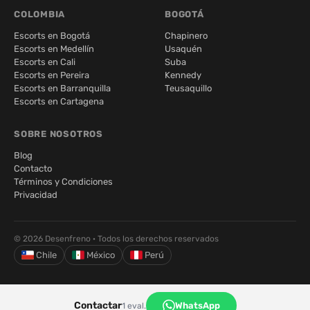
COLOMBIA
BOGOTÁ
Escorts en Bogotá
Chapinero
Escorts en Medellín
Usaquén
Escorts en Cali
Suba
Escorts en Pereira
Kennedy
Escorts en Barranquilla
Teusaquillo
Escorts en Cartagena
SOBRE NOSOTROS
Blog
Contacto
Términos y Condiciones
Privacidad
© 2026 Desenfreno · Todos los derechos reservados
Chile
México
Perú
Contactar
WhatsApp
1 eval.