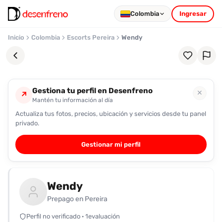
Colombia
Ingresar
Inicio
Colombia
Escorts Pereira
Wendy
Gestiona tu perfil en Desenfreno
✕
↗
Mantén tu información al día
Actualiza tus fotos, precios, ubicación y servicios desde tu panel
Favoritos
privado.
Pronto
Gestionar mi perfil
podrás
registrarte
y
Wendy
guardar
tus
Prepago en Pereira
favoritas
Perfil no verificado · 1evaluación
para