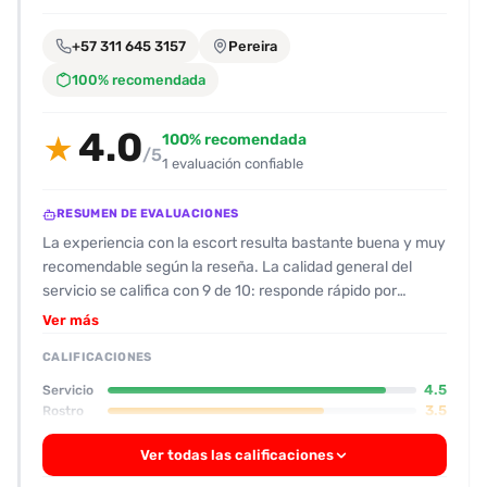
encontrarlas
fácilmente.
+57 311 645 3157
Pereira
100% recomendada
Entendido
4.0
100% recomendada
★
/5
1 evaluación confiable
RESUMEN DE EVALUACIONES
La experiencia con la escort resulta bastante buena y muy
recomendable según la reseña. La calidad general del
servicio se califica con 9 de 10: responde rápido por
WhatsApp, no se demora en llegar y el ambiente en la casa
Ver más
es sencillo y sin peaje. En cuanto al físico, la acompañante
CALIFICACIONES
es una chica joven (alrededor de 20 años), de piel
blanquita, estatura de 1,60 m, con cara bonita, senos
4.5
Servicio
naturales y bonitos, cola natural y redonda, cintura
3.5
Rostro
pequeña y nalgas bien formadas. Se describe como
Ver todas las calificaciones
“divina”, con un cuerpo natural sin retoques. Respecto a su
higiene, la limpia antes y después del encuentro, huele