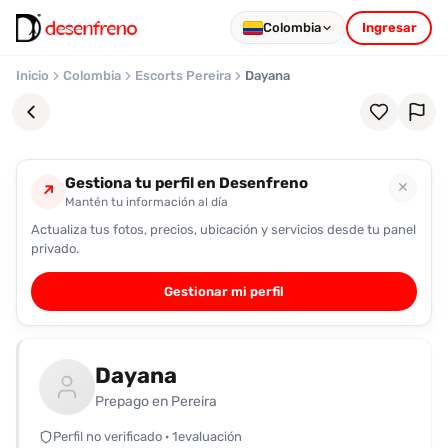
Colombia
Ingresar
Inicio
Colombia
Escorts Pereira
Dayana
Gestiona tu perfil en Desenfreno
✕
↗
Mantén tu información al día
Actualiza tus fotos, precios, ubicación y servicios desde tu panel
Favoritos
privado.
Pronto
Gestionar mi perfil
podrás
registrarte
y
Dayana
guardar
tus
Prepago en Pereira
favoritas
Perfil no verificado · 1evaluación
para