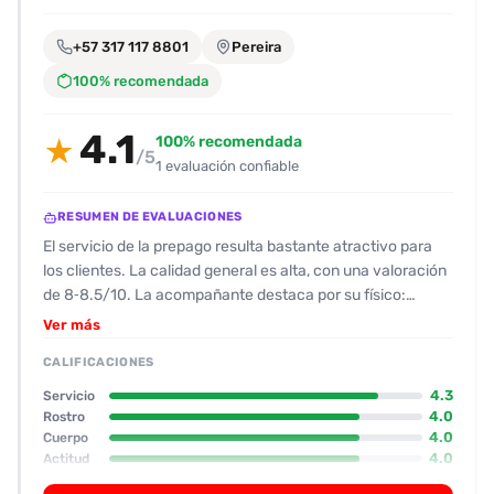
encontrarlas
fácilmente.
+57 317 117 8801
Pereira
100% recomendada
Entendido
4.1
100% recomendada
★
/5
1 evaluación confiable
RESUMEN DE EVALUACIONES
El servicio de la prepago resulta bastante atractivo para
los clientes. La calidad general es alta, con una valoración
de 8‑8.5/10. La acompañante destaca por su físico:
estatura media (~1,60 m), cuerpo bien definido, pechos
Ver más
generosos y rostro agradable, valorado alrededor de 8.
CALIFICACIONES
Los comentarios sobre su apariencia son positivos, sin
menciones de cicatrices ni otros detalles negativos. En
4.3
Servicio
cuanto a su actitud, la respuesta rápida y la disposición
4.0
Rostro
4.0
Cuerpo
para enviar fotos y videos le dan una impresión muy
4.0
Actitud
amable y accesible; el contacto es amigable y sin
4.0
Oral
fricciones. La experiencia sexual se califica como