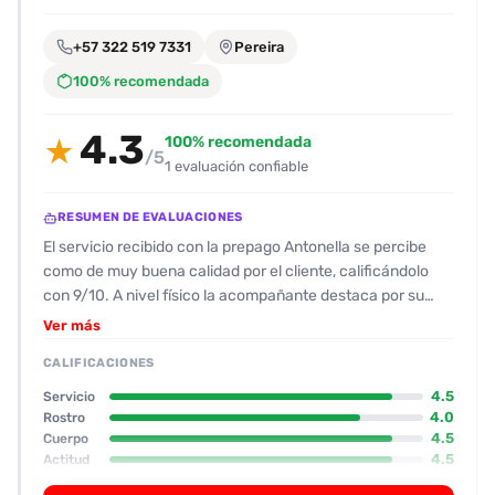
encontrarlas
fácilmente.
+57 322 519 7331
Pereira
100% recomendada
Entendido
4.3
100% recomendada
★
/5
1 evaluación confiable
RESUMEN DE EVALUACIONES
El servicio recibido con la prepago Antonella se percibe
como de muy buena calidad por el cliente, calificándolo
con 9/10. A nivel físico la acompañante destaca por su
tonificación, piernas y abdomen, con senos operados de
Ver más
tamaño medio; su rostro se evalúa como lindo (8/10). Se la
CALIFICACIONES
describe como 1.60 m de estatura, con apariencia
atractiva y “deliciosos” besos y sexo oral natural. El trato
4.5
Servicio
inicial es amable, la respuesta es rápida y la atención es en
4.0
Rostro
4.5
Cuerpo
un apartamento bonito; sin embargo, se menciona una
4.5
Actitud
conducta distraída al atender mensajes de su novio
4.0
Oral
durante la sesión, lo que se percibe como un punto