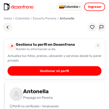
Colombia
Ingresar
Inicio
Colombia
Escorts Pereira
Antonella
Gestiona tu perfil en Desenfreno
✕
↗
Mantén tu información al día
Actualiza tus fotos, precios, ubicación y servicios desde tu panel
Favoritos
privado.
Pronto
Gestionar mi perfil
podrás
registrarte
y
Antonella
guardar
tus
Prepago en Pereira
favoritas
Perfil no verificado · 1evaluación
para