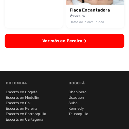
Flaca Encantadora
Pereira
Datos de la comunidad
Ver más en Pereira
COLOMBIA
BOGOTÁ
Escorts en Bogotá
Chapinero
Escorts en Medellín
Usaquén
Escorts en Cali
Suba
Escorts en Pereira
Kennedy
Escorts en Barranquilla
Teusaquillo
Escorts en Cartagena