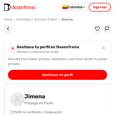
Colombia
Ingresar
Inicio
Colombia
Escorts Pasto
Jimena
Gestiona tu perfil en Desenfreno
✕
↗
Mantén tu información al día
Actualiza tus fotos, precios, ubicación y servicios desde tu panel
Favoritos
privado.
Pronto
Gestionar mi perfil
podrás
registrarte
y
Jimena
guardar
tus
Prepago en Pasto
favoritas
Perfil no verificado · 1evaluación
para