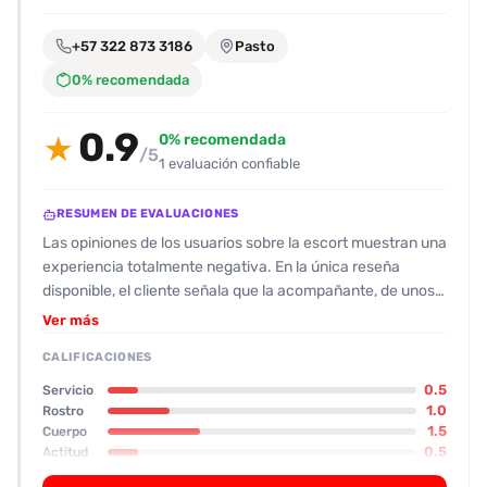
encontrarlas
fácilmente.
+57 322 873 3186
Pasto
0% recomendada
Entendido
0.9
0% recomendada
★
/5
1 evaluación confiable
RESUMEN DE EVALUACIONES
Las opiniones de los usuarios sobre la escort muestran una
experiencia totalmente negativa. En la única reseña
disponible, el cliente señala que la acompañante, de unos
27 años, no coincide con las fotos: es delgada, sin curvas y
Ver más
con un aspecto descuidado que la hace quedar por debajo
CALIFICACIONES
de la media (físicamente 3/10, rostro 2/10). Además, el
olor y la higiene no están a la altura; parece que no se
0.5
Servicio
bañó bien, con mal aliento y un ambiente poco limpio en
1.0
Rostro
1.5
Cuerpo
Fusagasugá. Su actitud resulta ser la más complicada:
0.5
Actitud
grosera, impaciente, siempre con el celular y sin
profesionalismo, lo que provoca una sensación de