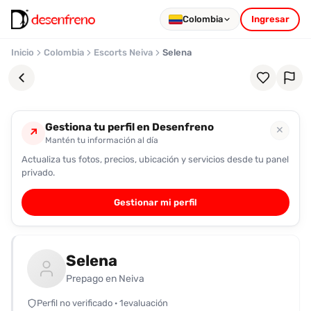
Colombia
Ingresar
Inicio
Colombia
Escorts Neiva
Selena
Gestiona tu perfil en Desenfreno
✕
↗
Mantén tu información al día
Actualiza tus fotos, precios, ubicación y servicios desde tu panel
Favoritos
privado.
Pronto
Gestionar mi perfil
podrás
registrarte
y
Selena
guardar
tus
Prepago en Neiva
favoritas
Perfil no verificado · 1evaluación
para