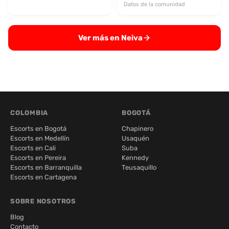
Datos de la comunidad
Ver más en Neiva
COLOMBIA
BOGOTÁ
Escorts en Bogotá
Chapinero
Escorts en Medellín
Usaquén
Escorts en Cali
Suba
Escorts en Pereira
Kennedy
Escorts en Barranquilla
Teusaquillo
Escorts en Cartagena
SOBRE NOSOTROS
Blog
Contacto