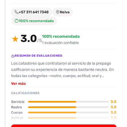
encontrarlas
fácilmente.
+57 311 641 7348
Neiva
100% recomendada
Entendido
3.0
100% recomendada
★
/5
1 evaluación confiable
RESUMEN DE EVALUACIONES
Los catadores que contrataron al servicio de la prepago
calificaron su experiencia de manera bastante neutra. En
todas las categorías –rostro, cuerpo, actitud, oral y
desempeño sexual– asignaron 3 estrellas sobre 5, lo que
Ver más
indica un nivel medio‑medio en cuanto a calidad. La
CALIFICACIONES
acompañante no ofreció besos, algo que el cliente
puntualizó en la nota. A pesar de la calificación media, el
3.0
Servicio
catador dejó una recomendación positiva, lo que sugiere
3.0
Rostro
3.0
Cuerpo
que, para él, la experiencia cumplió con sus expectativas
3.0
Actitud
básicas. No se mencionan problemas concretos ni elogios
3.0
Oral
especiales, por lo que el patrón que se observa es de “todo