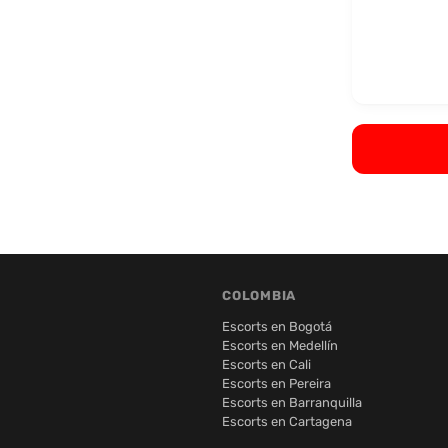
COLOMBIA
Escorts en Bogotá
Escorts en Medellín
Escorts en Cali
Escorts en Pereira
Escorts en Barranquilla
Escorts en Cartagena