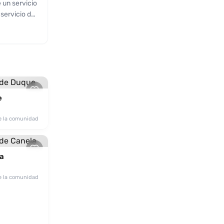
 un servicio
 servicio de
 han
de su físico
al con una
a único y
r. No
s de
e
e la comunidad
a
e la comunidad