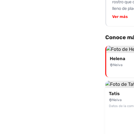
rostro que 
lleno de pl
calidad, co
Ver más
señalado qu
y su dedica
variedad de
Conoce má
memorable. 
pierdas la 
Desenfreno.
Helena
Neiva
Tatis
Neiva
Datos de la co