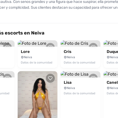
cautiva. Con senos grandes y una figura que hace suspirar, ella promete
acer y complicidad. Sus clientes destacan su capacidad para ofrecer un
mprobada por una calificación promedio de 9 sobre 10. Aunque algunos
e su atención puede ser un poco mecánica, también valoran la belleza 
ción a mantener todo impecable. Ofrece servicios de sexo oral y vagin
 adicionales como tríos y fetiches, asegurando que cada encuentro se
s escorts en Neiva
Laura se encuentra lista para deleitarte y llevarte a otro nivel de place
oportunidad de disfrutar de su compañía, contáctala hoy mismo a travé
co y prepárate para una experiencia inolvidable.
Lore
Cris
Duqu
Neiva
Neiva
Neiva
Datos de la comunidad
Datos de la comunidad
Datos d
Lisa
Canel
Neiva
Neiva
munidad
Datos de la comunidad
Datos d