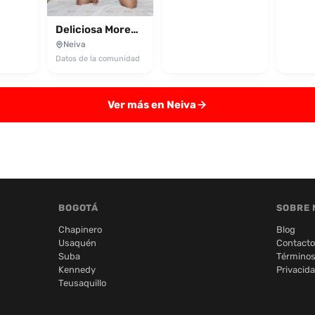
Deliciosa Morena VIP
Neiva
Datos de la comunidad
Ver más en Neiva
BOGOTÁ
SOBRE 
Chapinero
Blog
Usaquén
Contacto
Suba
Términos
Kennedy
Privacid
Teusaquillo