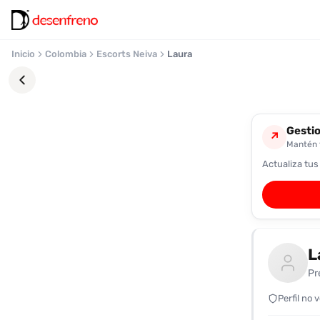
Inicio
Colombia
Escorts Neiva
Laura
Gestio
↗
Mantén t
Actualiza tus
Favoritos
Pronto
podrás
registrarte
L
y
guardar
Pr
tus
favoritas
Perfil no 
para