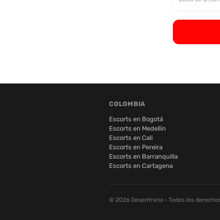
COLOMBIA
Escorts en Bogotá
Escorts en Medellín
Escorts en Cali
Escorts en Pereira
Escorts en Barranquilla
Escorts en Cartagena
© 2026 Desenfreno · Todos los derecho