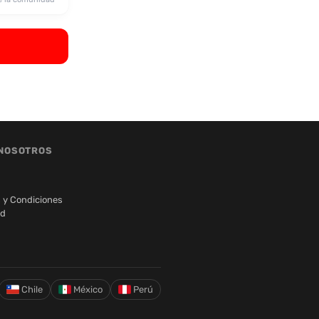
NOSOTROS
 y Condiciones
ad
Chile
México
Perú