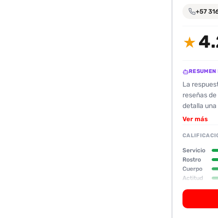
encontrarlas
+57 31
fácilmente.
4.
★
Entendido
RESUMEN 
La respuest
reseñas de 
detalla una 
descripción
Ver más
puntuación 
CALIFICACI
Además, se
especificid
Servicio
con las cate
Rostro
Cuerpo
puedas pres
Actitud
evaluación 
Oral