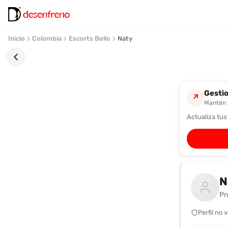
Inicio
Colombia
Escorts Bello
Naty
Gestio
↗
Mantén t
Actualiza tus
Favoritos
Pronto
podrás
registrarte
N
y
guardar
Pr
tus
favoritas
Perfil no 
para