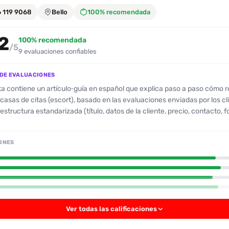
6 119 9068
Bello
100% recomendada
2
100% recomendada
/5
9 evaluaciones confiables
DE EVALUACIONES
a contiene un artículo‑guía en español que explica paso a paso cómo 
casas de citas (escort), basado en las evaluaciones enviadas por los cl
estructura estandarizada (título, datos de la cliente, precio, contacto, f
 del rostro, cuerpo, actitud, desempeño sexual, besos y sexo oral), un
(1‑5 estrellas) y ejemplos reales extraídos de las reseñas que has envi
ONES
 señalan los errores más comunes, se ofrecen consejos de redacción (
ad, respeto a la privacidad y cumplimiento legal), y se incluye una tabl
gorías de valoración y los criterios de cada nivel de estrellas. El objeti
entar las reseñas de forma clara, profesional y respetuosa, facilitando 
de la calidad del servicio y la toma de decisiones por parte de futuros c
Ver todas las calificaciones