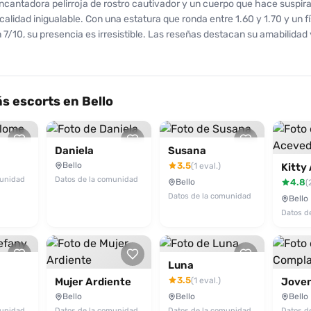
ncantadora pelirroja de rostro cautivador y un cuerpo que hace suspira
 calidad inigualable. Con una estatura que ronda entre 1.60 y 1.70 y un f
 7/10, su presencia es irresistible. Las reseñas destacan su amabilidad 
ara hacer sentir cómodos a sus clientes. Las experiencias de quiene
ella reflejan un alto nivel de satisfacción, con calificaciones promedio 
n actitud y desempeño. Los clientes la alaban por sus habilidades orale
ás bien reservado al principio, lo que la convierte en un deleite para qu
 escorts en Bello
ón especial. Además, su excelente trato la hace una chica recomenda
esibles y un amplio repertorio de servicios, Naty es una opción que no 
a ahora y descubre por qué todos quieren repetir con ella. ¡Tu mejor ex
Daniela
Susana
ensaje de distancia!
Bello
3.5
(1 eval.)
Kitty
munidad
Datos de la comunidad
Bello
4.8
(
Datos de la comunidad
Bello
Datos d
Luna
3.5
(1 eval.)
Mujer Ardiente
Bello
Bello
Bello
munidad
Datos de la comunidad
Datos de la comunidad
Datos d