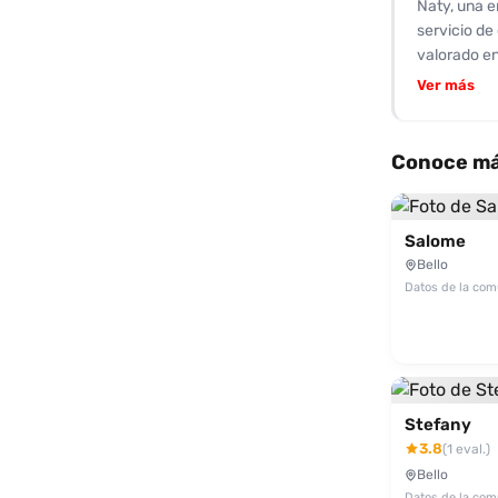
Naty, una e
servicio de
valorado en
capacidad p
Ver más
tiempo con 
estrellas e
estilo es m
Conoce más
una conexi
tarifas acc
pasar. Llam
Salome
está a un m
Bello
Datos de la co
Stefany
3.8
(1 eval.)
Bello
Datos de la co