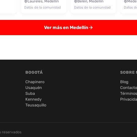
Laureles, Medellín
Belén, Medellín
Medel
Datos de la comunidad
Datos de la comunidad
Datos d
Ver más en Medellín
BOGOTÁ
SOBRE 
Chapinero
Blog
Usaquén
Contacto
Suba
Términos
Kennedy
Privacid
Teusaquillo
s reservados