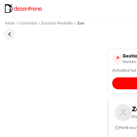
Inicio
Colombia
Escorts Medellín
Zoe
Gestio
↗
Mantén t
Actualiza tus
Favoritos
Pronto
podrás
registrarte
Z
y
guardar
Pr
tus
favoritas
Perfil no 
para