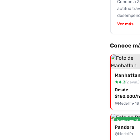
Conoce a Z
actitud trav
desempeño s
piel suave 
Ver más
ofrece una
la caracter
conexión es
Conoce má
su versatil
relojera, p
de Desenfre
oportunidad
Manhatta
4.3
(2 eval.)
Desde
$180.000/h
Medellín
· 18
Nuevo perfil
Pandora
Medellín