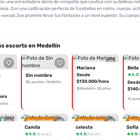
oe, una encantadora dama de compañía que cautiva con su belleza natu
iesa. Con una calificación perfecta de 5 estrellas en rostro, cuerpo, act
exual, Zoe promete llevar tus fantasías a un nivel superior. Su cuerpo
y un rostro angelical hacen de cada encuentro una experiencia inolvida
 atención personalizada, con besos apasionados y ese toque de espon
iza. Su servicio incluye sexo oral y vaginal, junto con masajes que realz
pecial entre ambos. Los clientes han elogiado su excelente servicio, 
s escorts en Medellín
idad y energía. Con una tarifa justa de $350 por hora, es conocida por n
ermitiendo que disfrutes cada segundo a su lado. No dudes en contactar
no.co, ¡te aseguro que no te arrepentirás! Cada momento con Zoe es 
Mariana
Bella
 para dejar atrás el estrés y disfrutar de la vida al máximo.
Desde
4.3
(
n
Sin nombre
$130.000/hora
Laureles, Medellín
Desd
Medellín
· 28 años
$140.
ora
 años
Mejor evaluada
Mejor evaluada
Mejor
Camila
celeste
Sofía
4.5
4.5
4.8
(16 eval.)
(3 eval.)
(