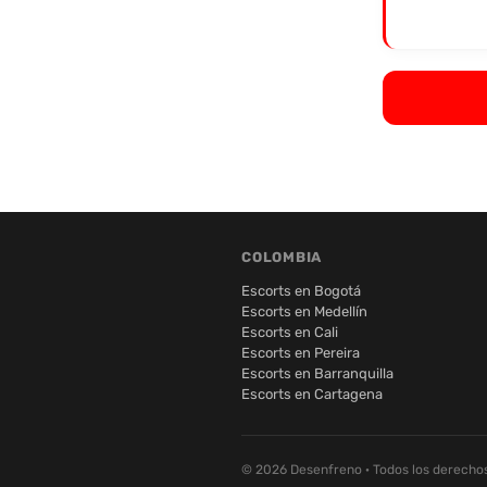
COLOMBIA
Escorts en Bogotá
Escorts en Medellín
Escorts en Cali
Escorts en Pereira
Escorts en Barranquilla
Escorts en Cartagena
© 2026 Desenfreno · Todos los derecho