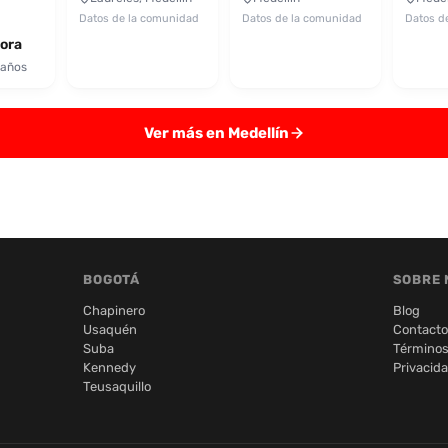
Datos de la comunidad
Datos de la comunidad
Datos d
ora
 años
Ver más en Medellín
BOGOTÁ
SOBRE 
Chapinero
Blog
Usaquén
Contacto
Suba
Términos
Kennedy
Privacid
Teusaquillo