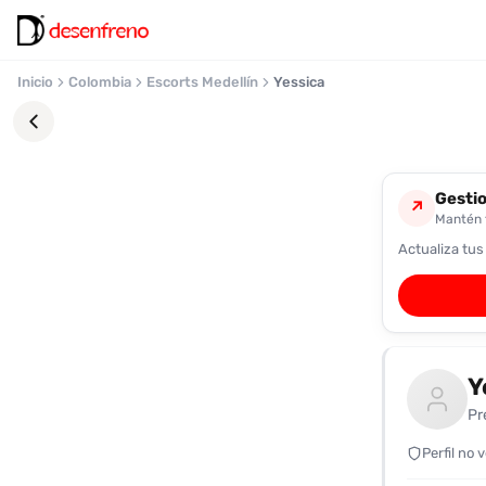
Inicio
Colombia
Escorts Medellín
Yessica
Gestio
↗
Mantén t
Actualiza tus
Favoritos
Pronto
podrás
registrarte
Y
y
guardar
Pr
tus
favoritas
Perfil no 
para