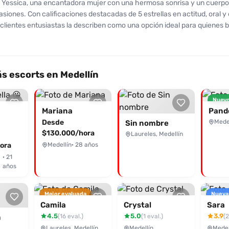
 Yessica, una encantadora mujer con una hermosa sonrisa y un cuerpo
asiones. Con calificaciones destacadas de 5 estrellas en actitud, oral
 clientes entusiastas la describen como una opción ideal para quienes
nso y una experiencia memorable. Ofrece servicios variados, desde car
tos de pasión desenfrenada, y su oral es conocido por ser tan delici
e. Yessica es la combinación perfecta de sensualidad y diversión, y to
n que es una mujer con la que vale la pena repetir. Disfruta de un ambi
s escorts en Medellín
guro en sus encuentros, siempre cálida y dispuesta a hacerte sentir e
 contacta a Yessica a través de Desenfreno.co para vivir un momento 
Nuevo
rbo y placer!
Mariana
Pand
Desde
Medel
Sin nombre
$130.000/hora
Laureles, Medellín
ora
Medellín
· 28 años
· 21
años
Mejor evaluada
Nueva
Camila
Crystal
Sara
4.5
5.0
3.9
(16 eval.)
(1 eval.)
(2
n
Laureles, Medellín
Medellín
Medel