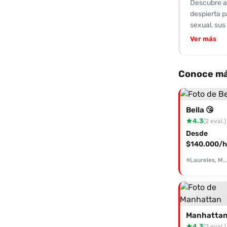
Descubre a
despierta p
sexual, sus
placer inte
Ver más
hasta momen
sorprendent
coinciden e
Conoce má
cómodo y se
dudes más y
lleno de mo
Bella 😘
4.3
(2 eval.)
Desde
$140.000/h
Laureles, Medellín
Manhatta
4.3
(2 eval.)