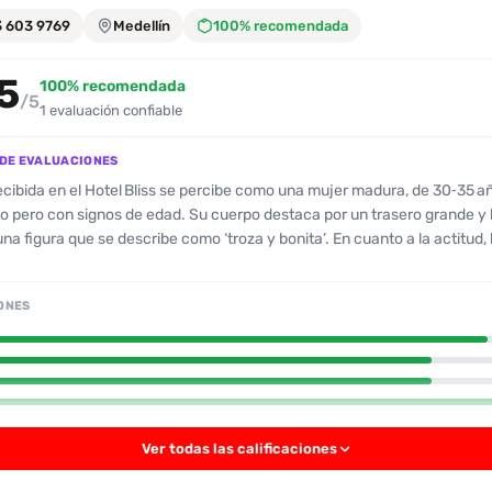
3 603 9769
Medellín
100% recomendada
5
100% recomendada
/5
1 evaluación confiable
DE EVALUACIONES
ecibida en el Hotel Bliss se percibe como una mujer madura, de 30‑35 a
to pero con signos de edad. Su cuerpo destaca por un trasero grande y 
una figura que se describe como ‘troza y bonita’. En cuanto a la actitud, 
 muestra una actitud muy amable y receptiva, calificándose con 5 est
ría. Su desempeño sexual también es destacado, con habilidades dest
ONES
 penetración, lo que le valió calificaciones de 5 estrellas en ambas áreas.
 la escort ofrece sexo “al natural” con una buena higiene, lo que le da 
a quienes prefieren esa opción. No se menciona ningún aspecto negati
odo apunta a una experiencia satisfactoria y bien recibida. En resumen, l
omo una opción atractiva para quienes buscan una compañía madura,
y rendimiento sexual destacado, y un trato cordial y atento.
Ver todas las calificaciones