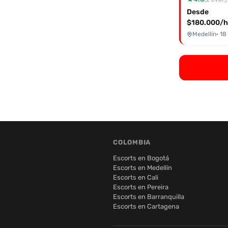
Desde
$180.000/h
Medellín
· 18
COLOMBIA
Escorts en Bogotá
Escorts en Medellín
Escorts en Cali
Escorts en Pereira
Escorts en Barranquilla
Escorts en Cartagena