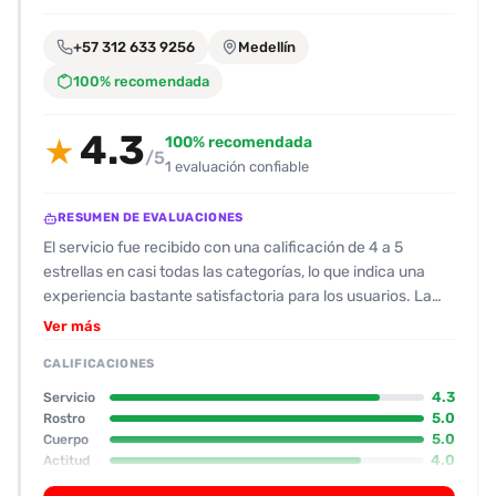
encontrarlas
fácilmente.
+57 312 633 9256
Medellín
100% recomendada
Entendido
4.3
100% recomendada
★
/5
1 evaluación confiable
RESUMEN DE EVALUACIONES
El servicio fue recibido con una calificación de 4 a 5
estrellas en casi todas las categorías, lo que indica una
experiencia bastante satisfactoria para los usuarios. La
escort, de 19 años, luce un físico natural y atractivo, con
Ver más
busto pequeño y altura entre 1,63 y 1,65 m. Los
CALIFICACIONES
comentarios sobre su apariencia subrayan que las fotos
están algo retocadas, pero en persona sigue cumpliendo
4.3
Servicio
las expectativas. En cuanto a la actitud, se destaca por ser
5.0
Rostro
5.0
Cuerpo
amable, “parchadita” y algo tímida pero juguetona; mostró
4.0
Actitud
disposición para complacer y se mantuvo higiénica en
3.0
Oral
todo momento. Los servicios principales fueron los besos