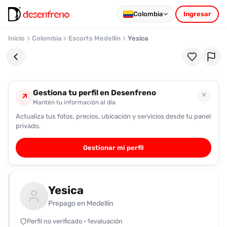
Colombia
Ingresar
Inicio
Colombia
Escorts Medellín
Yesica
Gestiona tu perfil en Desenfreno
✕
↗
Mantén tu información al día
Actualiza tus fotos, precios, ubicación y servicios desde tu panel
Favoritos
privado.
Pronto
Gestionar mi perfil
podrás
registrarte
y
Yesica
guardar
tus
Prepago en Medellín
favoritas
Perfil no verificado · 1evaluación
para