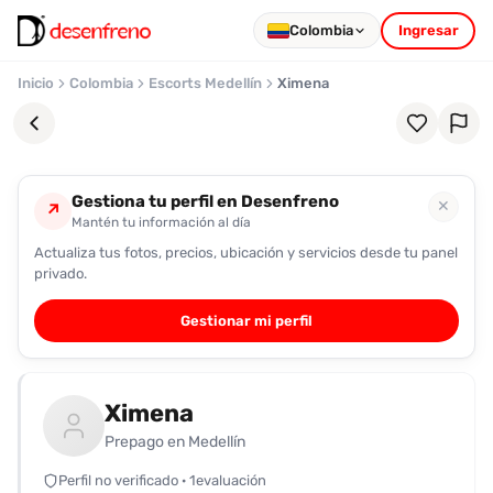
Colombia
Ingresar
Inicio
Colombia
Escorts Medellín
Ximena
Gestiona tu perfil en Desenfreno
✕
↗
Mantén tu información al día
Actualiza tus fotos, precios, ubicación y servicios desde tu panel
Favoritos
privado.
Pronto
Gestionar mi perfil
podrás
registrarte
y
Ximena
guardar
tus
Prepago en Medellín
favoritas
Perfil no verificado · 1evaluación
para