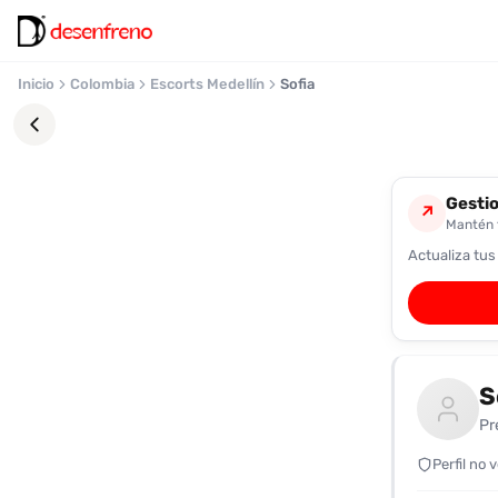
Inicio
Colombia
Escorts Medellín
Sofia
Gestio
↗
Mantén t
Actualiza tus
Favoritos
Pronto
podrás
registrarte
S
y
guardar
Pr
tus
favoritas
Perfil no 
para