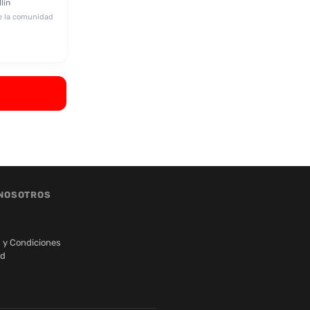
lín
e la comunidad
NOSOTROS
 y Condiciones
ad