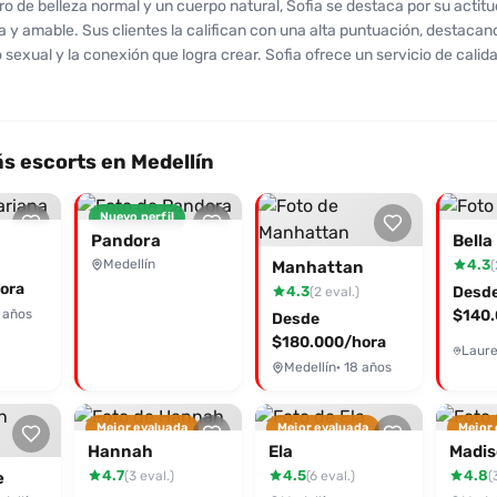
ro de belleza normal y un cuerpo natural, Sofia se destaca por su actitu
a y amable. Sus clientes la califican con una alta puntuación, destacan
exual y la conexión que logra crear. Sofia ofrece un servicio de calid
completamente en cada encuentro, haciendo que su compañía sea mem
 son positivos, mencionando lo cariñosa que es y cómo disfruta de ca
lta en un servicio placeroso. A los amantes del buen sexo les encanta 
, creando una atmósfera cálida y amigable. Además, sus tarifas son ac
s escorts en Medellín
 desde $150.000. Si buscas una experiencia inolvidable llena de pasi
udes en contactar a Sofia y disfrutar de su encanto. ¡Ella está lista par
Nuevo perfil
us deseos! No te quedes con las ganas, atrévete a vivir la experiencia q
Pandora
Bella
certe.
Medellín
4.3
(
Manhattan
ora
4.3
Desd
(2 eval.)
 años
$140.
Desde
$180.000/hora
Medellín
· 18 años
Mejor evaluada
Mejor evaluada
Mejor
Hannah
Ela
Madi
4.7
4.5
4.8
(3 eval.)
(6 eval.)
(
e