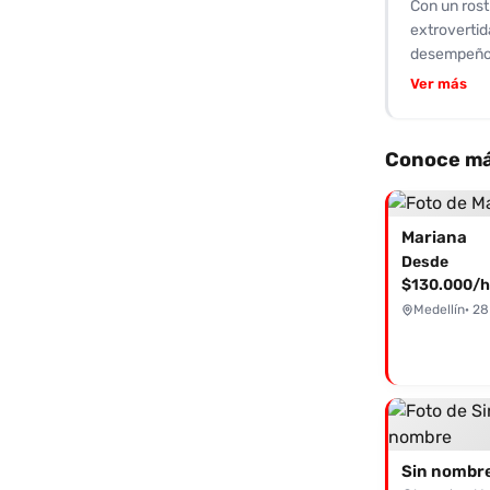
Con un rost
extrovertid
desempeño s
involucra 
Ver más
testimonios
lo que resu
que atiende
Conoce má
comenzando
trato, no d
y cumplir t
Mariana
puede ofre
Desde
$130.000/h
Medellín
· 28
Sin nombr