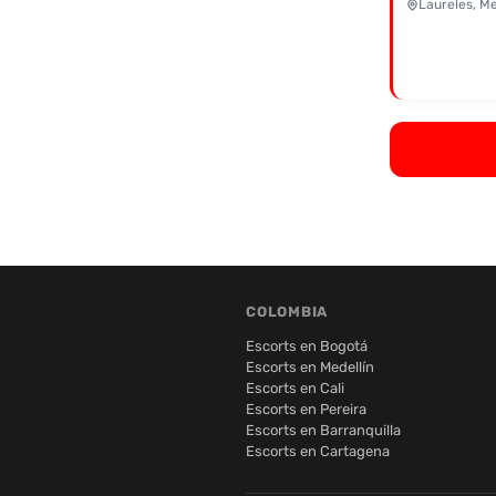
Laureles, Me
COLOMBIA
Escorts en Bogotá
Escorts en Medellín
Escorts en Cali
Escorts en Pereira
Escorts en Barranquilla
Escorts en Cartagena