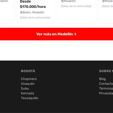
dellín
Desde
Medellín
Medel
$170.000/hora
Datos de la comunidad
Datos d
Belén, Medellín
Datos de la comunidad
Ver más en Medellín
BOGOTÁ
SOBRE 
Chapinero
Blog
Usaquén
Contacto
Suba
Términos
Kennedy
Privacid
Teusaquillo