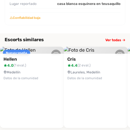
Lugar reportado
casa blanca esquinera en teusaquillo
△
Confiabilidad baja
Escorts similares
Ver todas →
Nueva reseña
Hellen
Cris
4.0
4.4
(1 eval.)
(2 eval.)
Medellín
Laureles, Medellín
Datos de la comunidad
Datos de la comunidad