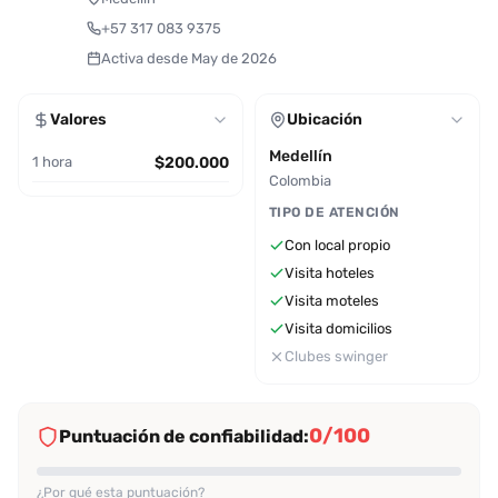
+57 317 083 9375
Activa desde May de 2026
Valores
Ubicación
Medellín
1 hora
$200.000
Colombia
TIPO DE ATENCIÓN
Con local propio
Visita hoteles
Visita moteles
Visita domicilios
Clubes swinger
0/100
Puntuación de confiabilidad:
¿Por qué esta puntuación?