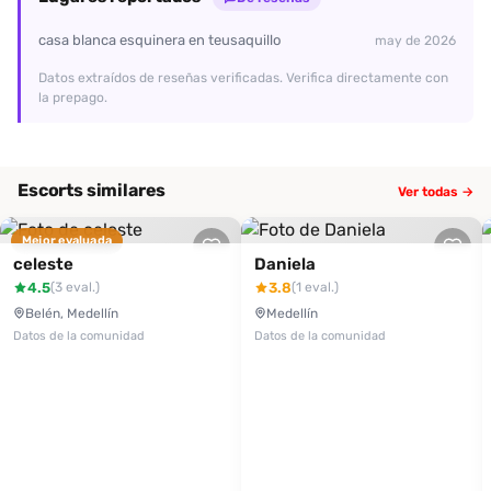
casa blanca esquinera en teusaquillo
may de 2026
Datos extraídos de reseñas verificadas. Verifica directamente con
la prepago.
Escorts similares
Ver todas →
Mejor evaluada
celeste
Daniela
4.5
3.8
(3 eval.)
(1 eval.)
Belén, Medellín
Medellín
Datos de la comunidad
Datos de la comunidad