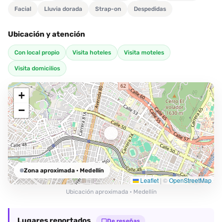
Facial
Lluvia dorada
Strap-on
Despedidas
Ubicación y atención
Con local propio
Visita hoteles
Visita moteles
Visita domicilios
+
−
Zona aproximada
· Medellín
Leaflet
|
©
OpenStreetMap
Ubicación aproximada · Medellín
Lugares reportados
De reseñas