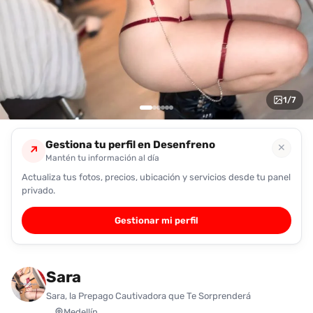
encontrarlas
fácilmente.
Entendido
1
/
7
Gestiona tu perfil en Desenfreno
✕
↗
Mantén tu información al día
Actualiza tus fotos, precios, ubicación y servicios desde tu panel
privado.
Gestionar mi perfil
Sara
Sara, la Prepago Cautivadora que Te Sorprenderá
Medellín