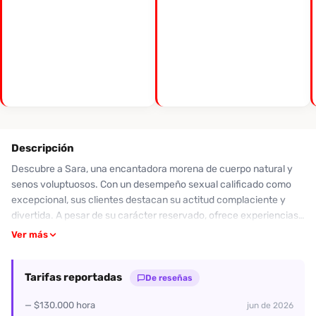
Descripción
Descubre a Sara, una encantadora morena de cuerpo natural y
senos voluptuosos. Con un desempeño sexual calificado como
excepcional, sus clientes destacan su actitud complaciente y
divertida. A pesar de su carácter reservado, ofrece experiencias
inolvidables, incluyendo un rico servicio oral y opciones para los
Ver más
más atrevidos. Con una calificación promedio de 4 estrellas en
oral y 5 en desempeño sexual, Sara ha dejado a muchos de sus
Tarifas reportadas
clientes deseando volver. No dudes en contactar a esta exótica
De reseñas
prepago para vivir momentos de pasión desenfrenada y pura
— $130.000 hora
jun de 2026
diversión. ¡Sara está lista para complacerte y hacer que tus