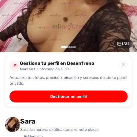
encontrarlas
fácilmente.
Entendido
1
/
24
Gestiona tu perfil en Desenfreno
✕
↗
Mantén tu información al día
Actualiza tus fotos, precios, ubicación y servicios desde tu panel
privado.
Gestionar mi perfil
Sara
Sara, la morena exótica que promete placer
Medellín