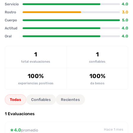
4.0
Servicio
muestra al final de la sesión. No se registran comentarios
negativos; el cliente destaca la “arrecha” y el atractivo de la
3.0
Rostro
escort, enfatizando que su edad (32 años) le brinda un toque de
5.0
Cuerpo
madurez que prefiere sobre los “lolitas”. Un patrón recurrente
4.0
Actitud
entre las reseñas de este tipo es la preferencia por mujeres de
más de 28 años, una valoración que se repite en varias reseñas
4.0
Oral
de la plataforma. En conclusión, la escort ofrece un desempeño
sexual sólido y un trato profesional, lo que la convierte en una
opción recomendada para quienes buscan una experiencia
1
1
satisfactoria y sin complicaciones.
total evaluaciones
confiables
100%
100%
experiencias positivas
da besos
Todas
Confiables
Recientes
1 Evaluaciones
4.0
Hace 1 mes
promedio