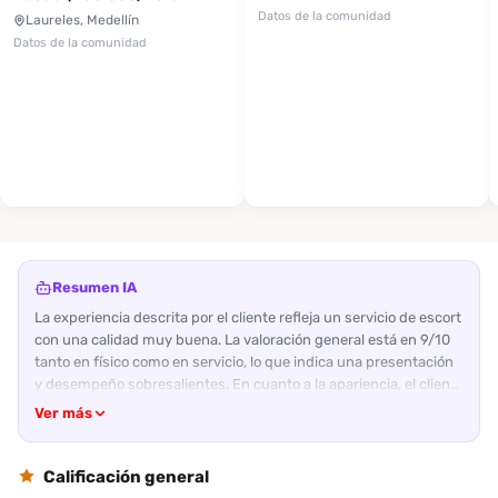
Datos de la comunidad
Laureles, Medellín
Datos de la comunidad
Resumen IA
La experiencia descrita por el cliente refleja un servicio de escort
con una calidad muy buena. La valoración general está en 9/10
tanto en físico como en servicio, lo que indica una presentación
y desempeño sobresalientes. En cuanto a la apariencia, el cliente
considera que el rostro y la figura son atractivos, aunque
Ver más
menciona que la escort no es muy conversadora. Su actitud se
describe como amable y profesional, y su trato al cliente resulta
adecuado y cordial. Los servicios destacados son el oral, que el
Calificación general
usuario calificó como bueno y satisfactorio, y la energía que