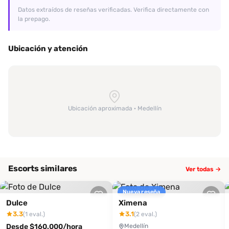
deseos más secretos se hagan realidad! Llama o envía un
Datos extraídos de reseñas verificadas. Verifica directamente con
mensaje al 3127811097 y prepárate para una experiencia única.
la prepago.
Ubicación y atención
Ubicación aproximada · Medellín
Escorts similares
Ver todas →
Nueva reseña
Dulce
Ximena
3.3
3.1
(1 eval.)
(2 eval.)
Desde $160.000/hora
Medellín