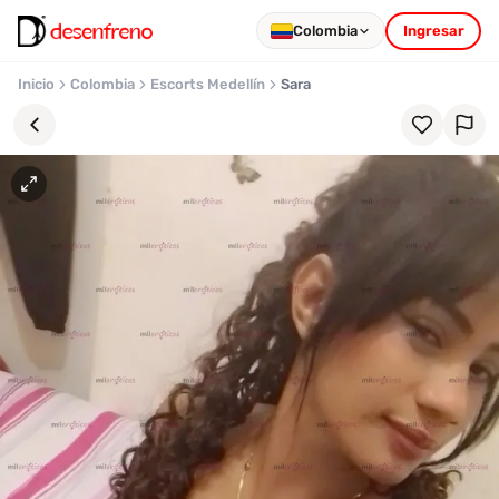
Colombia
Ingresar
Inicio
Colombia
Escorts Medellín
Sara
Favoritos
Pronto
podrás
registrarte
y
guardar
tus
favoritas
para