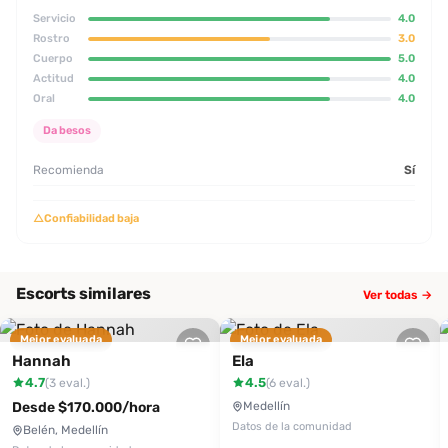
Servicio
4.0
Rostro
3.0
Cuerpo
5.0
Actitud
4.0
Oral
4.0
Da besos
Recomienda
Sí
△
Confiabilidad baja
Escorts similares
Ver todas →
Mejor evaluada
Mejor evaluada
Hannah
Ela
4.7
4.5
(3 eval.)
(6 eval.)
Desde $170.000/hora
Medellín
Datos de la comunidad
Belén, Medellín