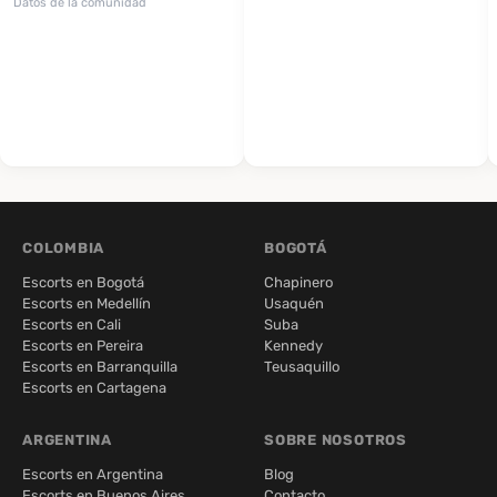
Datos de la comunidad
COLOMBIA
BOGOTÁ
Escorts en Bogotá
Chapinero
Escorts en Medellín
Usaquén
Escorts en Cali
Suba
Escorts en Pereira
Kennedy
Escorts en Barranquilla
Teusaquillo
Escorts en Cartagena
ARGENTINA
SOBRE NOSOTROS
Escorts en Argentina
Blog
Escorts en Buenos Aires
Contacto