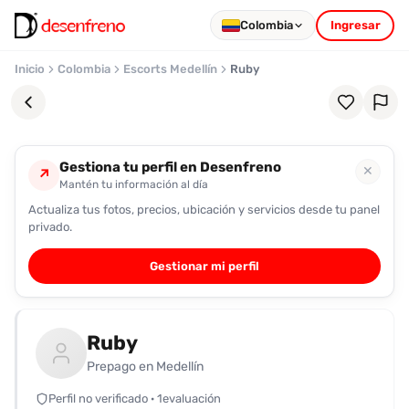
Colombia
Ingresar
Inicio
Colombia
Escorts Medellín
Ruby
Gestiona tu perfil en Desenfreno
✕
↗
Mantén tu información al día
Actualiza tus fotos, precios, ubicación y servicios desde tu panel
Favoritos
privado.
Pronto
Gestionar mi perfil
podrás
registrarte
y
Ruby
guardar
tus
Prepago en Medellín
favoritas
Perfil no verificado · 1evaluación
para