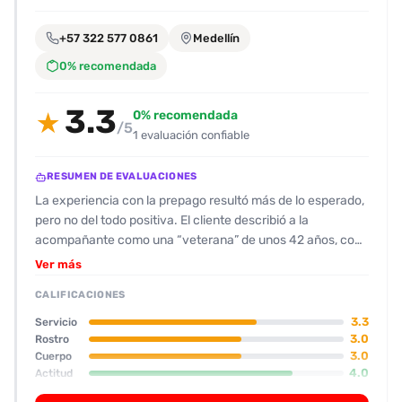
encontrarlas
fácilmente.
+57 322 577 0861
Medellín
0% recomendada
Entendido
3.3
0% recomendada
★
/5
1 evaluación confiable
RESUMEN DE EVALUACIONES
La experiencia con la prepago resultó más de lo esperado,
pero no del todo positiva. El cliente describió a la
acompañante como una “veterana” de unos 42 años, con
rostro de milf, ojos claros y una piel bonita. Su figura no se
Ver más
distingue mucho de las fotos; la vagina está algo cerrada y
CALIFICACIONES
no presenta sorpresas. En cuanto a higiene, le dio 7/10, sin
olores desagradables. Su actitud fue cordial y bastante
3.3
Servicio
conversadora; la persona habla con acento costeño y
3.0
Rostro
3.0
Cuerpo
menciona ser de Córdoba, pero no ofrece beso. El servicio
4.0
Actitud
incluyó sexo oral con preservativo y el uso de un dildo; la
3.0
Oral
actuación sexual fue “normal” y se sintió algo repetitiva,