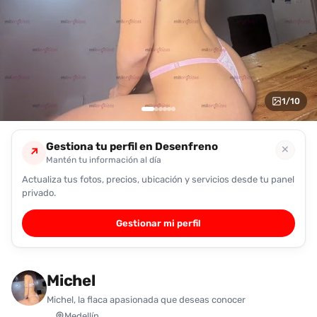
encontrarlas
fácilmente.
Entendido
1
/
10
Gestiona tu perfil en Desenfreno
✕
↗
Mantén tu información al día
Actualiza tus fotos, precios, ubicación y servicios desde tu panel
privado.
Gestionar mi perfil
Michel
Michel, la flaca apasionada que deseas conocer
Medellín