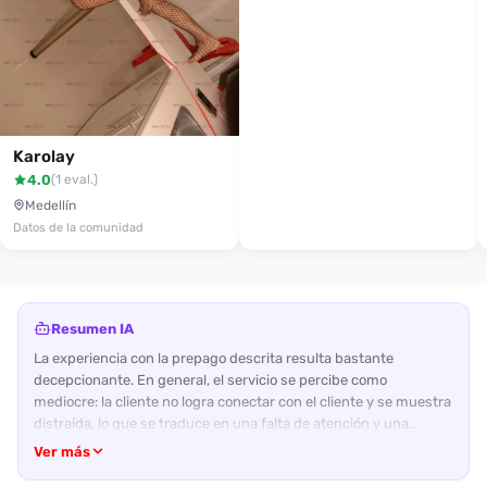
Karolay
4.0
(1 eval.)
Medellín
Datos de la comunidad
Resumen IA
La experiencia con la prepago descrita resulta bastante
decepcionante. En general, el servicio se percibe como
mediocre: la cliente no logra conectar con el cliente y se muestra
distraída, lo que se traduce en una falta de atención y una
sensación de desconexión durante todo el encuentro. Su
Ver más
apariencia física no coincide con las fotos; es delgada y de tono