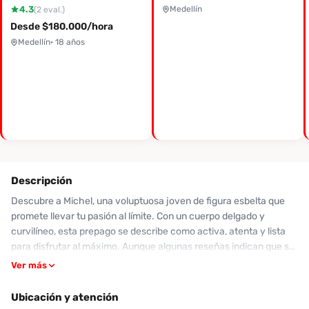
4.3
Medellín
(2 eval.)
Desde $180.000/hora
Medellín
· 18 años
Descripción
Descubre a Michel, una voluptuosa joven de figura esbelta que
promete llevar tu pasión al límite. Con un cuerpo delgado y
curvilíneo, esta prepago se describe como activa, atenta y lista
para disfrutar al máximo. Aunque algunas reseñas indican que su
apariencia dista un poco de las fotografías publicadas, su actitud
Ver más
es generalmente amable, aunque puede parecer algo distraída
durante el encuentro. Su servicio incluye un oral notable, aunque
Ubicación y atención
sus clientes han señalado que puede haber una desconexión en