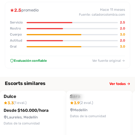
2.5
Hace 11 meses
promedio
Fuente: catadorcolombia.com
Servicio
2.5
Rostro
2.0
Cuerpo
3.0
Actitud
2.0
Oral
3.0
Evaluación confiable
Ver fuente original →
Escorts similares
Ver todas →
Dulce
Sara
Nueva reseña
3.3
3.9
(1 eval.)
(2 eval.)
Desde $160.000/hora
Medellín
Datos de la comunidad
Laureles, Medellín
Datos de la comunidad