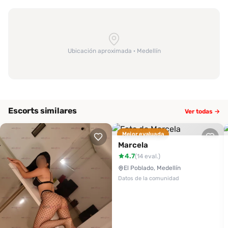
la experiencia. Con una calificación de 2 a 3 estrellas en diversos
aspectos, algunos han tenido experiencias mediocres, mientras
otros aún destacan su atractivo y disposición. Si buscas una
conexión diferente y estás dispuesto a correr el riesgo, Michel
Ubicación aproximada · Medellín
puede ser la aventura que ansías. No dudes en contactarla a
través de Desenfreno.co y descubre si eres tú quien puede
ofrecerle una experiencia más inolvidable.
Escorts similares
Ver todas →
Mejor evaluada
Marcela
4.7
(14 eval.)
El Poblado, Medellín
Datos de la comunidad