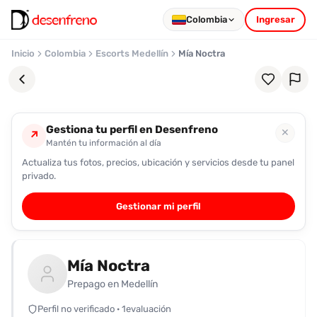
Colombia
Ingresar
Inicio
Colombia
Escorts Medellín
Mía Noctra
Gestiona tu perfil en Desenfreno
✕
↗
Mantén tu información al día
Actualiza tus fotos, precios, ubicación y servicios desde tu panel
Favoritos
privado.
Pronto
Gestionar mi perfil
podrás
registrarte
y
Mía Noctra
guardar
tus
Prepago en Medellín
favoritas
Perfil no verificado · 1evaluación
para