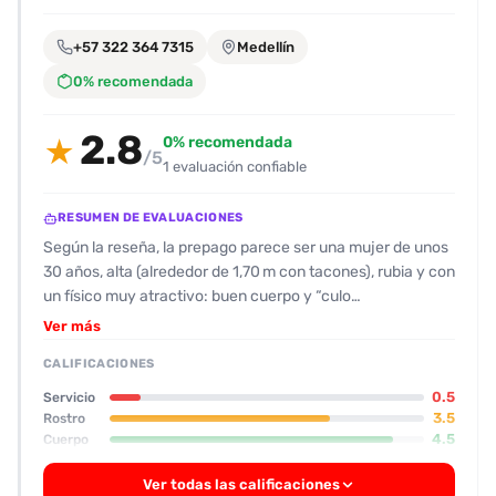
encontrarlas
fácilmente.
+57 322 364 7315
Medellín
0% recomendada
Entendido
2.8
0% recomendada
★
/5
1 evaluación confiable
RESUMEN DE EVALUACIONES
Según la reseña, la prepago parece ser una mujer de unos
30 años, alta (alrededor de 1,70 m con tacones), rubia y con
un físico muy atractivo: buen cuerpo y “culo
espectacular”. Su rostro, sin embargo, muestra signos de
Ver más
envejecimiento y cierta tirantez, dándole una valoración
CALIFICACIONES
de 7 de 10, mientras que su figura recibe un 9 de 10. Su
actitud, aunque inicial es “normal”, se torna cansada y algo
0.5
Servicio
impaciente: llega sudorosa, con aire de que está “salida del
3.5
Rostro
4.5
Cuerpo
paso” y exige que el cliente llegue a tiempo, retrasándola
unos 15 minutos. No ofrece servicios adicionales a la
Ver todas las calificaciones
“tarifa básica” y, al parecer, no se siente cómoda con la