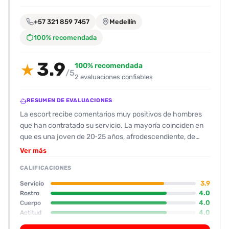
encontrarlas
fácilmente.
+57 321 859 7457
Medellín
100% recomendada
Entendido
3.9
100% recomendada
★
/5
2 evaluaciones confiables
RESUMEN DE EVALUACIONES
La escort recibe comentarios muy positivos de hombres
que han contratado su servicio. La mayoría coinciden en
que es una joven de 20‑25 años, afrodescendiente, de
físico delgado con senos y trasero bien proporcionados.
Ver más
Su apariencia se percibe natural y atractiva, y los clientes
CALIFICACIONES
destacan la buena higiene y el olor agradable. En cuanto a
la actitud, se describe como amable, sonriente y de
3.9
Servicio
conversación fluida; aunque a veces le resulta un poco
4.0
Rostro
4.0
Cuerpo
tímida, responde de forma rápida y se muestra dispuesta a
4.0
Actitud
seguir la iniciativa del cliente. El desempeño sexual se
3.5
Oral
valora muy alto, con especial énfasis en el oral y en los