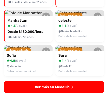
Laureles, Medellín
· 21 años
Mejor evaluada
Manhattan
celeste
4.3
4.5
(2 eval.)
(3 eval.)
Desde $180.000/hora
Belén, Medellín
Datos de la comunidad
Medellín
· 18 años
Mejor evaluada
Mejor evaluada
Sofía
Sara
4.8
4.4
(5 eval.)
(6 eval.)
Medellín
Medellín
Datos de la comunidad
Datos de la comunidad
Ver más en Medellín