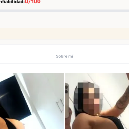
0/100
fiabilidad:
ión
rificación
iables
Sobre mí
uaciones de clientes verificados
ficado por Desenfreno
te
 los últimos 30 días
omendación
comendación entre clientes