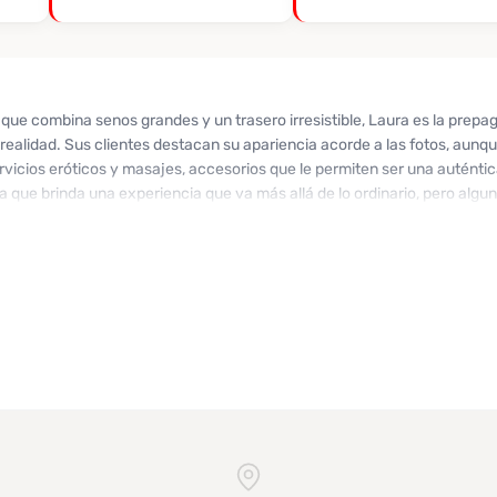
 que combina senos grandes y un trasero irresistible, Laura es la prep
ealidad. Sus clientes destacan su apariencia acorde a las fotos, aunqu
rvicios eróticos y masajes, accesorios que le permiten ser una auténti
a que brinda una experiencia que va más allá de lo ordinario, pero algu
plicada si no se cumplen sus expectativas. Con calificaciones de 5 estr
os que buscan una experiencia provocativa. ¡No te quedes con las gan
frecerte. Recuerda mencionar que la conociste a través de Desenfreno.c