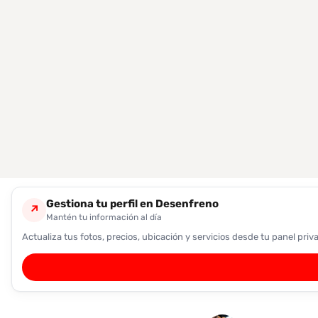
encontrarlas
fácilmente.
Entendido
Gestiona tu perfil en Desenfreno
↗
Mantén tu información al día
Actualiza tus fotos, precios, ubicación y servicios desde tu panel priv