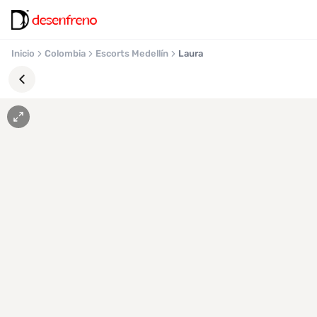
Inicio
Colombia
Escorts Medellín
Laura
Favoritos
Pronto
podrás
registrarte
y
guardar
tus
favoritas
para