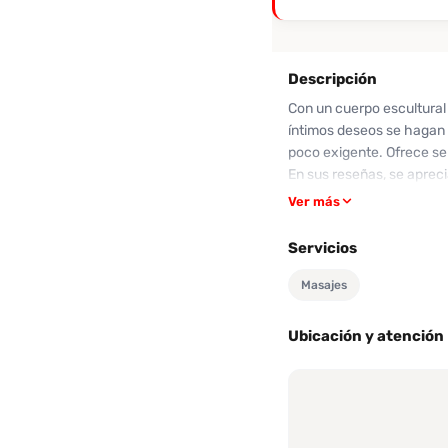
Descripción
Con un cuerpo escultural
íntimos deseos se hagan r
poco exigente. Ofrece se
En sus reseñas, se apreci
interacción puede ser com
Ver más
sigue atrayendo a aquell
lo que ella tiene para o
Servicios
Masajes
Ubicación y atención