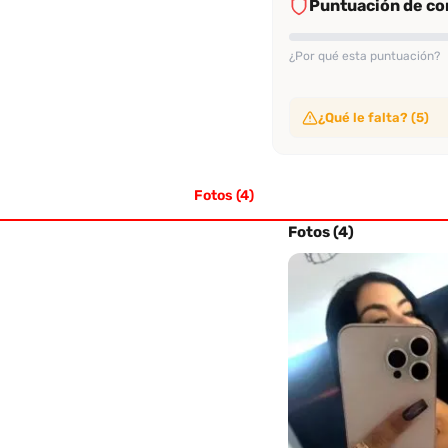
Puntuación de con
¿Por qué esta puntuación?
¿Qué le falta? (5)
Sin video de verificac
No ha subido video de ve
Fotos (4)
Sin evaluaciones conf
No tiene suficientes eval
Sin perfil verificado
Fotos (4)
Su perfil no ha sido veri
Sin evaluación recien
No tiene evaluaciones en
Sin tasa alta de rec
No alcanza el 70% de re