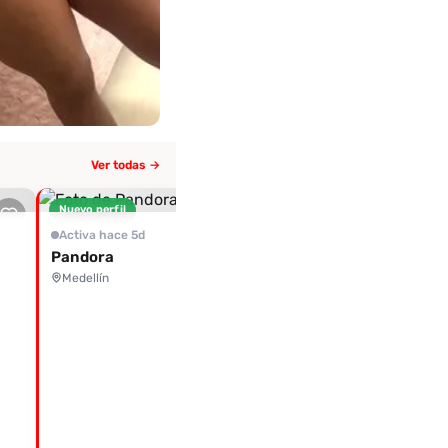
Ver todas →
Nuevo perfil
Nuevo perfil
Activa hace 5d
Deliciosa
Activa hace 5d
Medellín
Pandora
Medellín