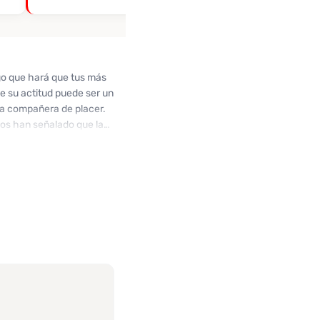
ago que hará que tus más
e su actitud puede ser un
ca compañera de placer.
nos han señalado que la
ellas en físico, Laura
as! Contáctala y descubre
o.