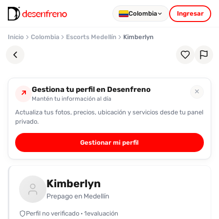
Colombia
Ingresar
Inicio
Colombia
Escorts Medellín
Kimberlyn
Gestiona tu perfil en Desenfreno
✕
↗
Mantén tu información al día
Actualiza tus fotos, precios, ubicación y servicios desde tu panel
Favoritos
privado.
Pronto
Gestionar mi perfil
podrás
registrarte
y
Kimberlyn
guardar
tus
Prepago en Medellín
favoritas
Perfil no verificado · 1evaluación
para