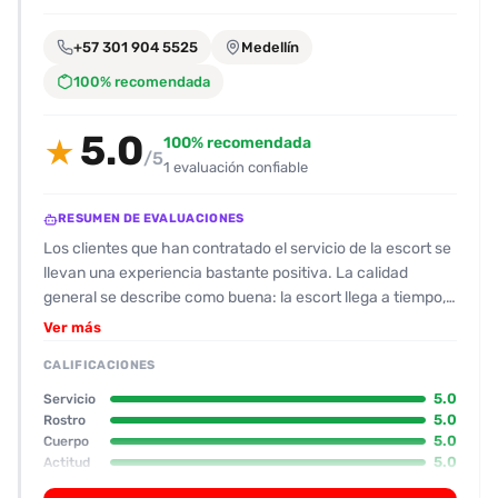
encontrarlas
fácilmente.
+57 301 904 5525
Medellín
100% recomendada
Entendido
5.0
100% recomendada
★
/5
1 evaluación confiable
RESUMEN DE EVALUACIONES
Los clientes que han contratado el servicio de la escort se
llevan una experiencia bastante positiva. La calidad
general se describe como buena: la escort llega a tiempo,
tiene una actitud amable y profesional, y no se distrae con
Ver más
el reloj, lo que facilita el flujo del encuentro. Su apariencia
CALIFICACIONES
física destaca; la clienta es “linda con lentes”, tiene un
trasero grande y una cintura chiquita, y las fotos que envía
5.0
Servicio
son sin filtros y de buena calidad, lo que confirma lo que
5.0
Rostro
5.0
Cuerpo
ven en persona. En cuanto al desempeño sexual, la
5.0
Actitud
evaluación es alta: su oral se considera natural y
5.0
Oral
satisfactoria, y su actuación en la zona genital es