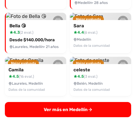
Medellín
· 28 años
Mejor evaluada
Bella 😘
Sara
4.3
4.4
(2 eval.)
(6 eval.)
Desde $140.000/hora
Medellín
Datos de la comunidad
Laureles, Medellín
· 21 años
Mejor evaluada
Mejor evaluada
Camila
celeste
4.5
4.5
(16 eval.)
(3 eval.)
Laureles, Medellín
Belén, Medellín
Datos de la comunidad
Datos de la comunidad
Ver más en Medellín