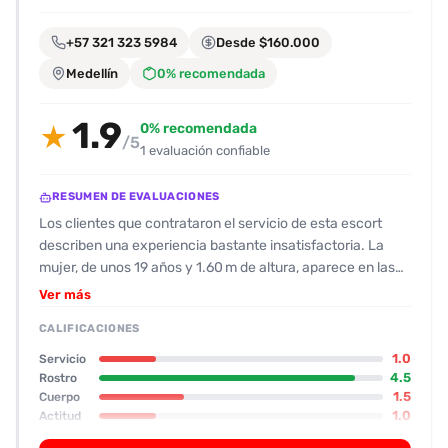
encontrarlas
fácilmente.
+57 321 323 5984
Desde $160.000
Medellín
0% recomendada
Entendido
1.9
0% recomendada
★
/5
1 evaluación confiable
RESUMEN DE EVALUACIONES
Los clientes que contrataron el servicio de esta escort
describen una experiencia bastante insatisfactoria. La
mujer, de unos 19 años y 1.60 m de altura, aparece en las
fotos con aspecto juvenil, una faldita colegial y botas
Ver más
blancas. En el encuentro se percibe que la imagen es algo
CALIFICACIONES
retocada; tiene una pequeña letra «A» tatuada en la nalga
derecha y una rosa en el brazo izquierdo, pero no se
1.0
Servicio
observan cicatrices adicionales. Su físico recibió una
4.5
Rostro
1.5
Cuerpo
valoración de 8/10 en el cuerpo y 9/10 en el rostro, aunque
1.0
Actitud
la interacción real quedó por debajo de las expectativas.
1.5
Oral
La actitud fue distante y poco amigable: se comunicó solo