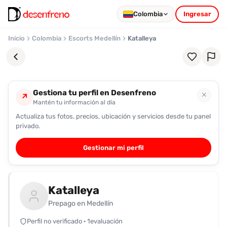
Colombia
Ingresar
Inicio
Colombia
Escorts Medellín
Katalleya
Gestiona tu perfil en Desenfreno
✕
↗
Mantén tu información al día
Actualiza tus fotos, precios, ubicación y servicios desde tu panel
Favoritos
privado.
Pronto
Gestionar mi perfil
podrás
registrarte
y
Katalleya
guardar
tus
Prepago en Medellín
favoritas
Perfil no verificado · 1evaluación
para