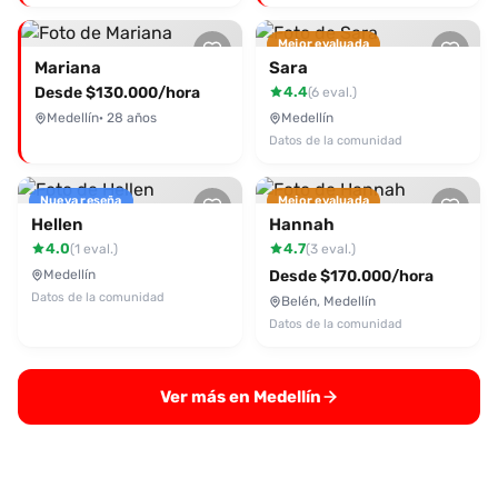
Mejor evaluada
Mariana
Sara
Desde $130.000/hora
4.4
(6 eval.)
Medellín
· 28 años
Medellín
Datos de la comunidad
Nueva reseña
Mejor evaluada
Hellen
Hannah
4.0
4.7
(1 eval.)
(3 eval.)
Medellín
Desde $170.000/hora
Datos de la comunidad
Belén, Medellín
Datos de la comunidad
Ver más en Medellín