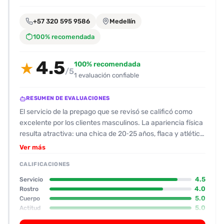
encontrarlas
fácilmente.
+57 320 595 9586
Medellín
100% recomendada
Entendido
4.5
100% recomendada
★
/5
1 evaluación confiable
RESUMEN DE EVALUACIONES
El servicio de la prepago que se revisó se calificó como
excelente por los clientes masculinos. La apariencia física
resulta atractiva: una chica de 20‑25 años, flaca y atlética,
con rostro bonito y mirada pícaro; senos operados que
Ver más
dejan una cicatriz visible y un trasero natural. En cuanto a
CALIFICACIONES
higiene y vestimenta, la prepago se presenta impecable,
con un top y falda que le quedan espectaculares y un
4.5
Servicio
ambiente de apartamento privado y seguro. Su actitud es
4.0
Rostro
5.0
Cuerpo
muy amable, conversadora y gana confianza
5.0
Actitud
rápidamente; la interacción antes y durante el acto es
4.0
Oral
fluida y la cliente está abierta a cambiar posiciones sin