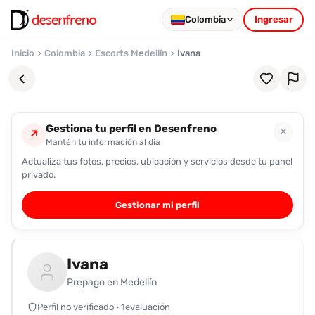
Colombia
Ingresar
Inicio
Colombia
Escorts Medellín
Ivana
Gestiona tu perfil en Desenfreno
✕
↗
Mantén tu información al día
Actualiza tus fotos, precios, ubicación y servicios desde tu panel
Favoritos
privado.
Pronto
Gestionar mi perfil
podrás
registrarte
y
Ivana
guardar
tus
Prepago en Medellín
favoritas
Perfil no verificado · 1evaluación
para