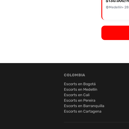
$130.000/h
Medellín
· 28
COLOMBIA
Escorts en Bogotá
Escorts en Medellín
Escorts en Cali
Escorts en Pereira
Escorts en Barranquilla
Escorts en Cartagena