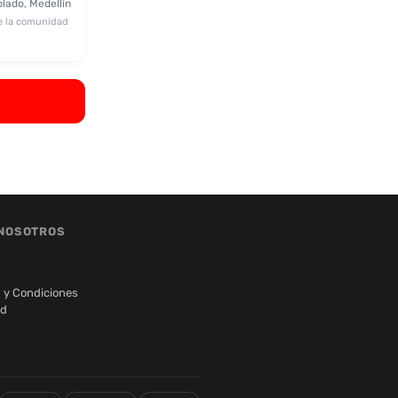
blado, Medellín
e la comunidad
NOSOTROS
 y Condiciones
ad