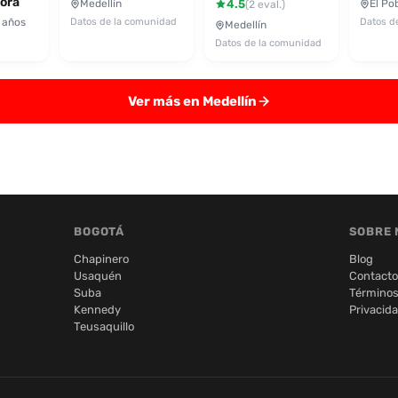
ora
Medellín
4.5
El Po
(2 eval.)
 años
Datos de la comunidad
Datos d
Medellín
Datos de la comunidad
Ver más en Medellín
BOGOTÁ
SOBRE 
Chapinero
Blog
Usaquén
Contacto
Suba
Términos
Kennedy
Privacid
Teusaquillo