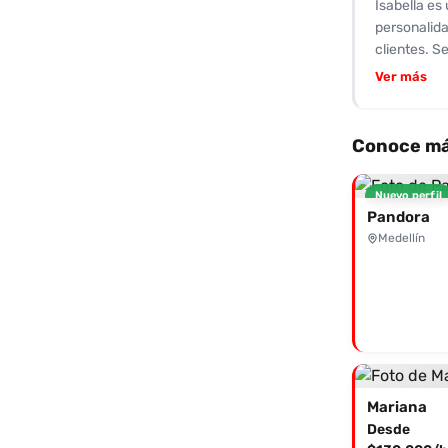
Isabella es
personalida
clientes. S
fetiches y 
Ver más
habilidad 
y profesion
de la rutin
Conoce má
no te arrep
momentos de
Nuevo perfil
brindarte u
Pandora
Medellín
Mariana
Desde