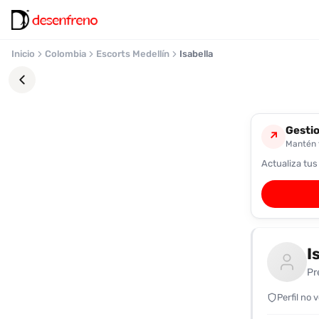
Inicio
Colombia
Escorts Medellín
Isabella
Gestio
↗
Mantén t
Actualiza tus
Favoritos
Pronto
podrás
registrarte
I
y
guardar
Pr
tus
favoritas
Perfil no 
para