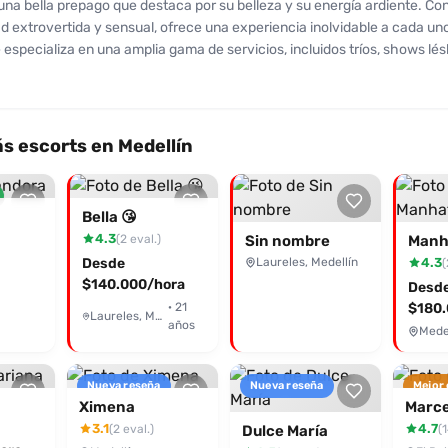
 una bella prepago que destaca por su belleza y su energía ardiente. Co
d extrovertida y sensual, ofrece una experiencia inolvidable a cada un
e especializa en una amplia gama de servicios, incluidos tríos, shows lés
masajes exclusivos. Sus clientes la han reseñado con entusiasmo, elog
para complacer y hacer que cada encuentro sea especial. La mezcla de
alismo la convierte en una opción irresistible para aquellos que buscan
a diaria. Las fotografías que comparte reflejan su atractivo físico, aseg
s escorts en Medellín
entirás de pasar tiempo con ella. No dudes en contactarla para disfruta
 pasión y placer. Ella está lista para hacer realidad todas tus fantasía
na experiencia única. ¡Isabella te está esperando!
Bella 😘
4.3
(2 eval.)
Sin nombre
Manh
Desde
Laureles, Medellín
4.3
(
$140.000/hora
Desd
· 21
$180.
Laureles, Medellín
años
Medel
Nueva reseña
Nueva reseña
Mejor
Ximena
Marce
3.1
4.7
(2 eval.)
(1
Dulce María