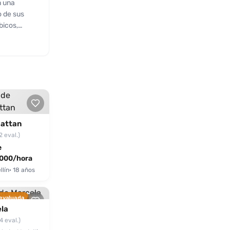
n una
o de sus
bicos,
iando su
 su encanto
 un escape
urando que
r de
s y
attan
2 eval.)
e
000/hora
lín
· 18 años
 evaluada
la
4 eval.)