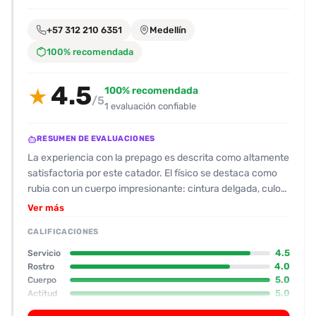
encontrarlas
fácilmente.
+57 312 210 6351
Medellín
100% recomendada
Entendido
4.5
100% recomendada
★
/5
1 evaluación confiable
RESUMEN DE EVALUACIONES
La experiencia con la prepago es descrita como altamente
satisfactoria por este catador. El físico se destaca como
rubia con un cuerpo impresionante: cintura delgada, culote
y pechos “chimbos”, todo lo que el cliente considera
Ver más
atractivo y real en las fotos. En cuanto a la actitud, la
CALIFICACIONES
acompañante se muestra muy amable, no crea problemas
y mantiene una disposición relajada durante el encuentro.
4.5
Servicio
Los servicios ofrecidos incluyen besos, mamadas y un oral
4.0
Rostro
5.0
Cuerpo
muy pulido, con la condición de usar condón; además, se
5.0
Actitud
menciona un juego de posiciones (misionero, boca‑abajo,
4.0
Oral
y en cuatro) que se adaptó bien al gusto del cliente. El