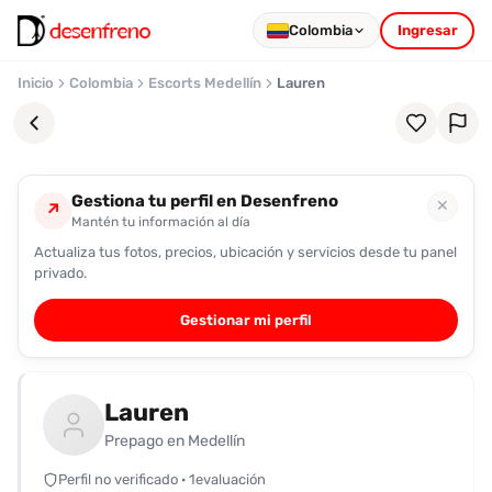
Colombia
Ingresar
Inicio
Colombia
Escorts Medellín
Lauren
Gestiona tu perfil en Desenfreno
✕
↗
Mantén tu información al día
Actualiza tus fotos, precios, ubicación y servicios desde tu panel
Favoritos
privado.
Pronto
Gestionar mi perfil
podrás
registrarte
y
Lauren
guardar
tus
Prepago en Medellín
favoritas
Perfil no verificado · 1evaluación
para