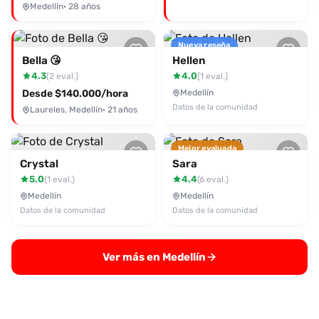
WhatsApp al 3234437386 y planifica tu cita con esta
Medellín
· 28 años
encantadora sensualidad.
Nueva reseña
Bella 😘
Hellen
4.3
4.0
(2 eval.)
(1 eval.)
Desde $140.000/hora
Medellín
Datos de la comunidad
Laureles, Medellín
· 21 años
Mejor evaluada
Crystal
Sara
5.0
4.4
(1 eval.)
(6 eval.)
Medellín
Medellín
Datos de la comunidad
Datos de la comunidad
Ver más en Medellín