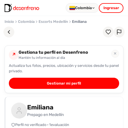
Colombia
Ingresar
Inicio
Colombia
Escorts Medellín
Emiliana
Gestiona tu perfil en Desenfreno
✕
↗
Mantén tu información al día
Actualiza tus fotos, precios, ubicación y servicios desde tu panel
Favoritos
privado.
Pronto
Gestionar mi perfil
podrás
registrarte
y
Emiliana
guardar
tus
Prepago en Medellín
favoritas
Perfil no verificado · 1evaluación
para