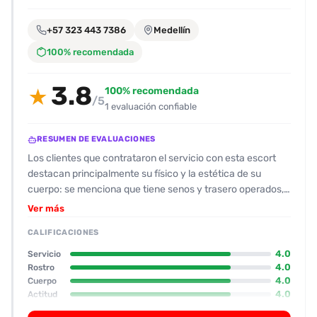
encontrarlas
fácilmente.
+57 323 443 7386
Medellín
100% recomendada
Entendido
3.8
100% recomendada
★
/5
1 evaluación confiable
RESUMEN DE EVALUACIONES
Los clientes que contrataron el servicio con esta escort
destacan principalmente su físico y la estética de su
cuerpo: se menciona que tiene senos y trasero operados,
y un tatuaje visible en la zona posterior que resulta un
Ver más
punto de atracción. La valoración general del servicio es
CALIFICACIONES
buena (≈8/10); el encuentro fue rápido (30‑35 min) y
centrado en la interacción visual y el placer inmediato. La
4.0
Servicio
acompañante mostró una actitud amigable al llegar al
4.0
Rostro
4.0
Cuerpo
lugar y fue clara respecto a la disponibilidad; sin embargo,
4.0
Actitud
la disponibilidad de tiempo se limitó, ya que el cliente sintió
3.0
Oral
que la sesión quedó corta y que la atención “se aceleró” al