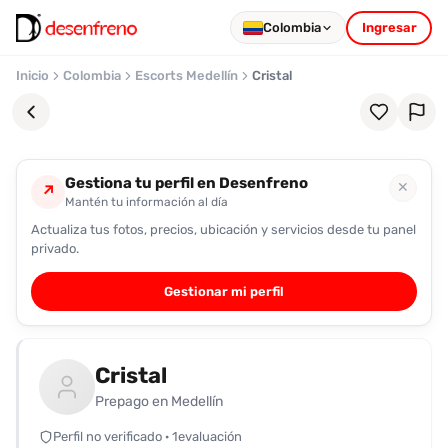
Colombia
Ingresar
Inicio
Colombia
Escorts Medellín
Cristal
Gestiona tu perfil en Desenfreno
✕
↗
Mantén tu información al día
Actualiza tus fotos, precios, ubicación y servicios desde tu panel
Favoritos
privado.
Pronto
Gestionar mi perfil
podrás
registrarte
y
Cristal
guardar
tus
Prepago en Medellín
favoritas
Perfil no verificado · 1evaluación
para