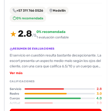
encontrarlas
fácilmente.
+57 311 766 0526
Medellín
0% recomendada
Entendido
2.8
0% recomendada
★
/5
1 evaluación confiable
RESUMEN DE EVALUACIONES
El servicio en cuestión resulta bastante decepcionante. La
escort presenta un aspecto medio‑malo según los ojos del
cliente, con una cara que califica 6.5/10 y un cuerpo que
apenas logra destacar por su trasero, aunque no es el
Ver más
punto fuerte. La actitud resulta poco profesional y, al
CALIFICACIONES
parecer, se mostró reticente a cumplir con lo solicitado, lo
que generó frustración al cliente. El desempeño sexual
2.8
Servicio
quedó por debajo de lo esperado: la oral fue mediocre, con
3.0
Rostro
4.0
Cuerpo
poca habilidad y se notó falta de sensibilidad, y el resto de
2.0
Actitud
la interacción sexual fue muy limitado, sin besos y con una
2.0
Oral
actitud poco cooperativa. Los comentarios resaltan que la