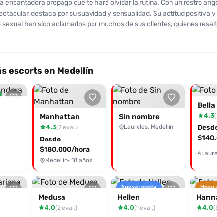
na encantadora prepago que te hará olvidar la rutina. Con un rostro ange
a actitud proactiva, aunque quizá no sea la mejor para quienes buscan u
ctacular, destaca por su suavidad y sensualidad. Su actitud positiva y 
o.
sexual han sido aclamados por muchos de sus clientes, quienes resal
ara ofrecer un servicio de calidad. Las reseñas destacan que su oral es
 y su disposición a complacer es absoluta. Ofrece servicios como rato
 hora de placer, además de opciones de masajes y tríos con amigas, to
screto y placentero. Los clientes han encontrado en Cintia una amant
s escorts en Medellín
 que promete hacer cada encuentro inolvidable. No dejes pasar la opo
ar momentos únicos con ella. Contacta a Cintia desde Desenfreno.co 
 tiene para ofrecerte. ¡Te encantará! Además, si deseas algo más especi
Bella
cionales como el masaje relajante. No te arrepentirás de elegir a esta 
4.3
(
Manhattan
Sin nombre
4.3
Laureles, Medellín
Desd
(2 eval.)
$140.
Desde
$180.000/hora
Medellín
· 18 años
Nueva reseña
Mejor
Medusa
Hellen
Hann
4.0
4.0
4.0
(2 eval.)
(1 eval.)
(