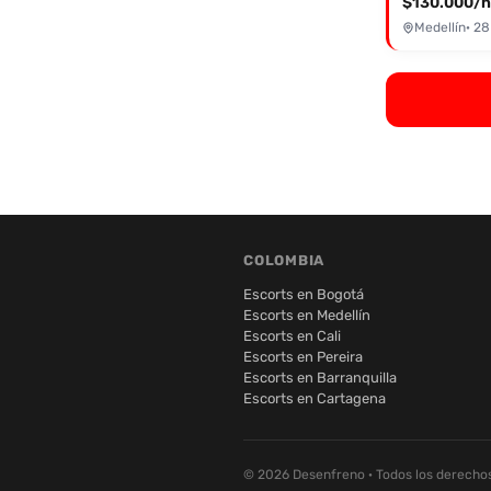
$130.000/h
Medellín
· 28
COLOMBIA
Escorts en Bogotá
Escorts en Medellín
Escorts en Cali
Escorts en Pereira
Escorts en Barranquilla
Escorts en Cartagena
© 2026 Desenfreno · Todos los derecho