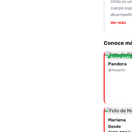
Cintia es u
sólida y un
cuerpo espe
anal intens
desempeño 
habilidad p
Ver más
excepcional
hora, y una
ambiente di
Conoce má
apasionada,
experiment
Nuevo perfil
todo lo que
Pandora
por sus adi
Medellín
prepago.
Mariana
Desde