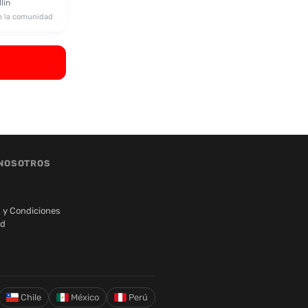
lín
e la comunidad
NOSOTROS
 y Condiciones
ad
Chile
México
Perú