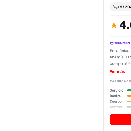
encontrarlas
+57 30
fácilmente.
4.
★
Entendido
RESUMEN 
En la única
energía. El 
cuerpo atlé
ofrece una 
Ver más
preguntar a
CALIFICACI
profesional
mantiene al
Servicio
servicio an
Rostro
Cuerpo
inconvenien
Actitud
casa “es ta
Oral
ofrece pero
recomendan
experiencia