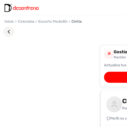
Inicio
Colombia
Escorts Medellín
Cintia
Gestio
↗
Mantén t
Actualiza tus
Favoritos
Pronto
podrás
registrarte
C
y
guardar
Pr
tus
favoritas
Perfil no 
para