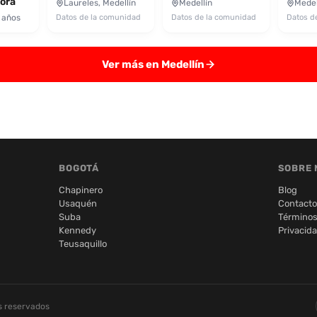
ora
Laureles, Medellín
Medellín
Medel
 años
Datos de la comunidad
Datos de la comunidad
Datos d
Ver más en Medellín
BOGOTÁ
SOBRE 
Chapinero
Blog
Usaquén
Contacto
Suba
Términos
Kennedy
Privacid
Teusaquillo
s reservados