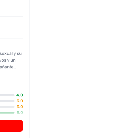
 sexual y su
ivos y un
pañante
 de
erada y
que
an a que el
4.0
a
3.0
3.0
 zona de la
5.0
ort se
5.0
cluye
 técnica