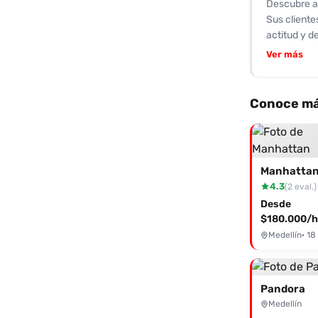
Descubre a
Sus cliente
actitud y d
placer, Cat
Ver más
cuerpo esbe
atributos q
como amanec
Conoce má
primer mome
la satisfac
dudes en co
latina hoy 
Manhatta
4.3
(2 eval.)
Desde
$180.000/h
Medellín
· 18
Pandora
Medellín