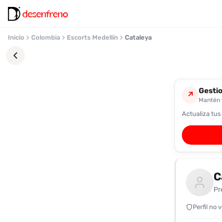
Inicio
Colombia
Escorts Medellín
Cataleya
Gestio
↗
Mantén t
Actualiza tus
Favoritos
Pronto
podrás
registrarte
C
y
guardar
Pr
tus
favoritas
Perfil no 
para