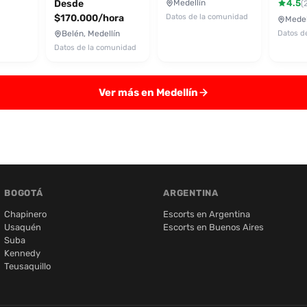
Desde
Medellín
4.5
(
$170.000/hora
Datos de la comunidad
Medel
Belén, Medellín
Datos d
Datos de la comunidad
Ver más en Medellín
BOGOTÁ
ARGENTINA
Chapinero
Escorts en Argentina
Usaquén
Escorts en Buenos Aires
Suba
Kennedy
Teusaquillo