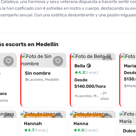
 Cataleya, una hermosa y sexy veterana dispuesta a hacerte sentir c
s la han calificado con 4 estrellas en rostro y cuerpo, destacando su e
esempeño sexual. Con una estética deslumbrante y una pasión inigualab
aleya ofrece un servicio de alto nivel en un ambiente acogedor. Sus enc
lto, glúteos deseables y una piel suave como la brisa son solo algunos 
ue la hacen especial. Además de sus servicios de compañía, disfruta d
idas, tríos y orgías. Como amante VIP, te hará sentir en confianza de
s escorts en Medellín
nto. Los elogios no se han hecho esperar: sus clientes resaltan la bu
ción garantizada y la atención esmerada. Si buscas una experiencia inol
ntactar a Cataleya. ¡Atrévete a conocer la sensualidad desbordante de
Bella 😘
Mari
mismo!
4.3
Desd
(2 eval.)
n
Sin nombre
$130.
Laureles, Medellín
Desde
$140.000/hora
Medel
ora
· 21
Laureles, Medellín
años
 años
Mejor evaluada
Mejor evaluada
Hannah
Hanna
4.7
4.0
(3 eval.)
(3 eval.)
Dulce