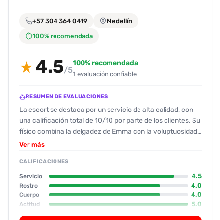
encontrarlas
fácilmente.
+57 304 364 0419
Medellín
100% recomendada
Entendido
4.5
100% recomendada
★
/5
1 evaluación confiable
RESUMEN DE EVALUACIONES
La escort se destaca por un servicio de alta calidad, con
una calificación total de 10/10 por parte de los clientes. Su
físico combina la delgadez de Emma con la voluptuosidad
de Angy, ambas con rostros hermosos y una presencia
Ver más
sensual que atrae inmediatamente. La actitud es muy
CALIFICACIONES
proactiva y complaciente; se muestran eróticas y
versátiles, invitando al cliente a experimentar sin reservas.
4.5
Servicio
El ambiente en Candy House se describe como limpio y
4.0
Rostro
4.0
Cuerpo
agradable, lo que contribuye a una experiencia cómoda y
5.0
Actitud
libre de distracciones. En cuanto a los servicios, la escort
5.0
Oral
ofrece trios con show lésbico, oral intenso, posiciones