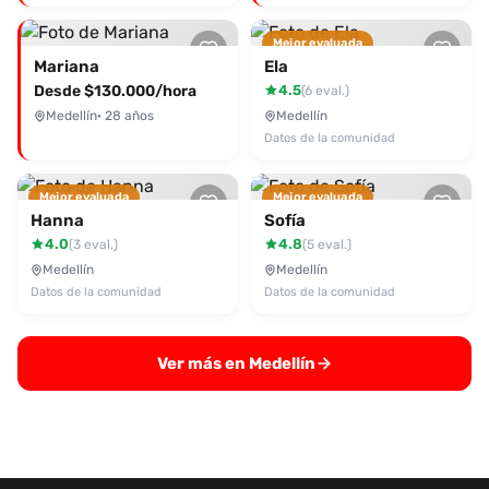
Mejor evaluada
Mariana
Ela
Desde $130.000/hora
4.5
(6 eval.)
Medellín
· 28 años
Medellín
Datos de la comunidad
Mejor evaluada
Mejor evaluada
Hanna
Sofía
4.0
4.8
(3 eval.)
(5 eval.)
Medellín
Medellín
Datos de la comunidad
Datos de la comunidad
Ver más en Medellín