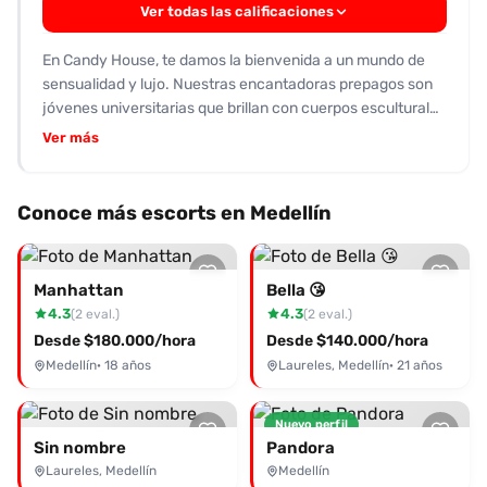
Ver todas las calificaciones
variadas y un juego de besos apasionados, lo que resulta
en una excitación completa y un clímax satisfactorio. No
En Candy House, te damos la bienvenida a un mundo de
se reportan debilidades; la entrega y la habilidad sexual
sensualidad y lujo. Nuestras encantadoras prepagos son
son constantes. Un patrón recurrente es la combinación
jóvenes universitarias que brillan con cuerpos esculturales
de distintas “worlds” corporales que intensifican el placer,
y rostros angelicales. Ofrecemos un trato de novios
lo que hace que los clientes vuelvan a solicitar el servicio.
Ver más
original, lleno de besos apasionados y experiencias íntimas
En resumen, la escort es una opción recomendada para
que superan tus expectativas. Las reseñas de nuestros
quienes buscan una experiencia sexual intensa y versátil
clientes destacan la elegancia y la educación de nuestras
Conoce más escorts en Medellín
sin compromisos negativos.
chicas, asegurando un servicio VIP que cautiva y deja
huella. Disfruta de presentaciones en lencería y tacones,
todo en un ambiente dulce y acogedor. Sin limitaciones y
Manhattan
Bella 😘
con un enfoque en tu placer, ven a vivir la experiencia
4.3
4.3
(2 eval.)
(2 eval.)
única que Candy House tiene para ofrecerte. ¡No esperes
Desde $180.000/hora
Desde $140.000/hora
más y contacta con nosotros hoy mismo!
Medellín
· 18 años
Laureles, Medellín
· 21 años
Nuevo perfil
Sin nombre
Pandora
Laureles, Medellín
Medellín