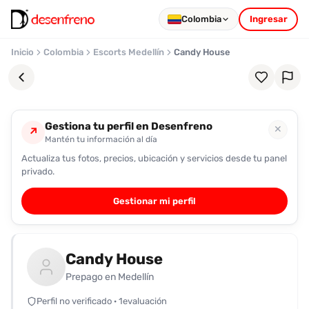
Colombia
Ingresar
Inicio
Colombia
Escorts Medellín
Candy House
Gestiona tu perfil en Desenfreno
✕
↗
Mantén tu información al día
Actualiza tus fotos, precios, ubicación y servicios desde tu panel
Favoritos
privado.
Pronto
Gestionar mi perfil
podrás
registrarte
y
Candy House
guardar
tus
Prepago en Medellín
favoritas
Perfil no verificado · 1evaluación
para