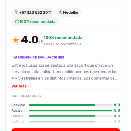
encontrarlas
fácilmente.
+57 320 552 2011
Medellín
100% recomendada
Entendido
4.0
100% recomendada
★
/5
1 evaluación confiable
RESUMEN DE EVALUACIONES
Entre los usuarios se destaca una escort que ofrece un
servicio de alta calidad, con calificaciones que rondan las
4 y 5 estrellas en los distintos criterios. Los comentarios
sobre su físico apuntan a un rostro atractivo con ojos
Ver más
“miel” y labios jugosos, junto a un cuerpo con piel limpia y
CALIFICACIONES
bien definido; la diferencia entre fotos y realidad es ligera
(≈15 %) pero no afecta su atractivo. En cuanto a la higiene,
4.0
Servicio
se le otorga 8/10, señalando que no deja olores molestos y
5.0
Rostro
4.0
Cuerpo
presenta una “vagina pulida” y labios bien cuidados. Su
4.0
Actitud
actitud se percibe como carismática y muy comunicativa:
3.0
Oral
responde rápido, se muestra conversadora y se dedica a