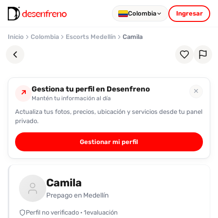
Colombia
Ingresar
Inicio
Colombia
Escorts Medellín
Camila
Gestiona tu perfil en Desenfreno
✕
↗
Mantén tu información al día
Actualiza tus fotos, precios, ubicación y servicios desde tu panel
Favoritos
privado.
Pronto
Gestionar mi perfil
podrás
registrarte
y
Camila
guardar
tus
Prepago en Medellín
favoritas
Perfil no verificado · 1evaluación
para