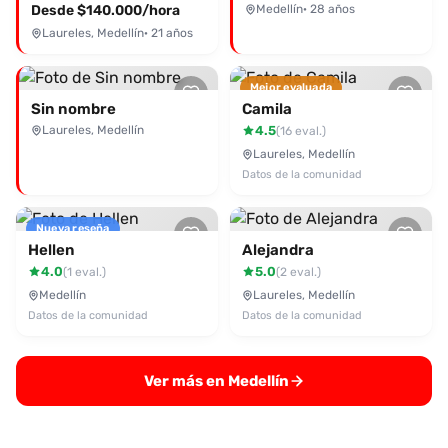
Desde $140.000/hora
Medellín
· 28 años
Laureles, Medellín
· 21 años
Mejor evaluada
Sin nombre
Camila
Laureles, Medellín
4.5
(16 eval.)
Laureles, Medellín
Datos de la comunidad
Nueva reseña
Hellen
Alejandra
4.0
5.0
(1 eval.)
(2 eval.)
Medellín
Laureles, Medellín
Datos de la comunidad
Datos de la comunidad
Ver más en Medellín